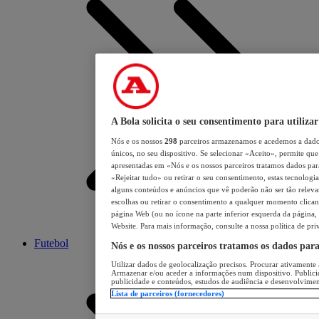
A Bola solicita o seu consentimento para utilizar
Nós e os nossos
298
parceiros armazenamos e acedemos a dados
únicos, no seu dispositivo. Se selecionar «Aceito», permite que 
apresentadas em «Nós e os nossos parceiros tratamos dados para 
«Rejeitar tudo» ou retirar o seu consentimento, estas tecnologia
alguns conteúdos e anúncios que vê poderão não ser tão relevant
escolhas ou retirar o consentimento a qualquer momento clicand
página Web (ou no ícone na parte inferior esquerda da página, s
Website. Para mais informação, consulte a nossa política de pri
Futebol
Nós e os nossos parceiros tratamos os dados par
Utilizar dados de geolocalização precisos. Procurar ativamente a
Armazenar e/ou aceder a informações num dispositivo. Publici
publicidade e conteúdos, estudos de audiência e desenvolvimen
Lista de parceiros (fornecedores)