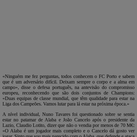
«Ninguém me fez perguntas, todos conhecem o FC Porto e sabem
que é um adversário difícil. Deixam sempre o corpo e a alma em
campo», disse o defesa português, na antevisão do compromisso
europeu, reconhecendo que são dois conjuntos de Champions:
«Duas equipas de classe mundial, que têm qualidade para estar na
Liga dos Campeões. Vamos lutar para lá estar na próxima época.»
A nível individual, Nuno Tavares foi questionado sobre se sentia
estar no patamar de Alaba e João Cancelo após o presidente da
Lazio, Claudio Lotito, dizer que não o vendia por menos de 70 M€:
«O Alaba é um jogador mais completo e o Cancelo dá gosto ver
jogar. Sinto que sou mais parecido com o Alaba, que defende e ataca