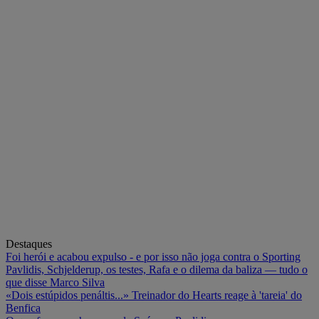
Destaques
Foi herói e acabou expulso - e por isso não joga contra o Sporting
Pavlidis, Schjelderup, os testes, Rafa e o dilema da baliza — tudo o
que disse Marco Silva
«Dois estúpidos penáltis...» Treinador do Hearts reage à 'tareia' do
Benfica