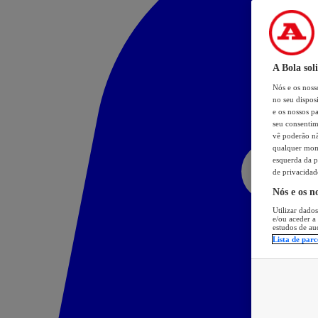
A Bola sol
Nós e os nos
no seu dispos
e os nossos pa
seu consentim
vê poderão não
qualquer mome
esquerda da p
de privacidad
Nós e os n
Utilizar dados
e/ou aceder a
estudos de au
Lista de parc