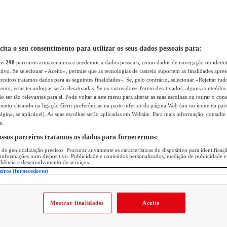
icita o seu consentimento para utilizar os seus dados pessoais para:
sos
298
parceiros armazenamos e acedemos a dados pessoais, como dados de navegação ou identif
itivo. Se selecionar «Aceito», permite que as tecnologias de rastreio suportem as finalidades apr
rceiros tratamos dados para as seguintes finalidades». Se, pelo contrário, selecionar «Rejeitar tud
ento, estas tecnologias serão desativadas. Se os rastreadores forem desativados, alguns conteúdo
 ser tão relevantes para si. Pode voltar a este menu para alterar as suas escolhas ou retirar o con
nto clicando na ligação Gerir preferências na parte inferior da página Web (ou no ícone na part
ágina, se aplicável). As suas escolhas serão aplicadas em Website. Para mais informação, consulte 
e.
ossos parceiros tratamos os dados para fornecermos:
 de geolocalização precisos. Procurar ativamente as características do dispositivo para identifica
 informações num dispositivo. Publicidade e conteúdos personalizados, medição de publicidade e
diência e desenvolvimento de serviços.
eiros (fornecedores)
Mostrar finalidades
Aceito