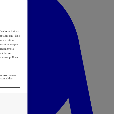
icadores únicos,
esentadas em «Nós
o» ou retirar o
s e anúncios que
sentimento a
e inferior
a nossa política
ção. Armazenar
 conteúdos,