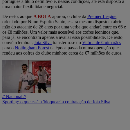
português a título definitivo e, nessas condições, até está disposto a
uma maior flexibilidade negocial.
De resto, ao que
A BOLA
apurou, o clube da
Premier League
,
orientado por Nuno Espírito Santo, estará mesmo disposto a abrir
mão do atacante de 26 anos por uma verba que andará entre os €6 e
os €8 milhões. Um valor mais acessível aos cofres leoninos que,
para já, se encontram apenas a avaliar essa possibilidade. De resto,
convém lembrar,
Jota Silva
transferiu-se do
Vitória de Guimarães
para o
Nottingham Forest
na época passada numa operação que
rendeu aos cofres do clube minhoto cerca de €7 milhões de euros.
// Nacional //
Sporting: o que está a 'bloquear' a contratação de Jota Silva