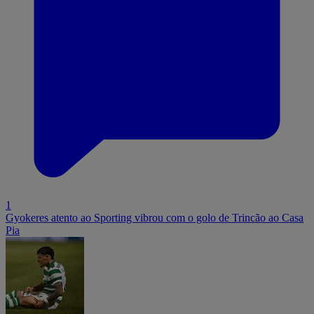
1
Gyokeres atento ao Sporting vibrou com o golo de Trincão ao Casa
Pia