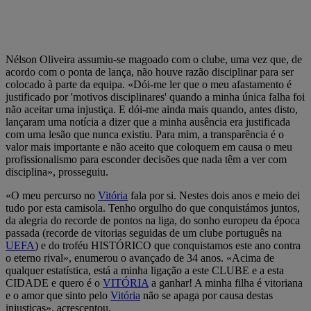
Nélson Oliveira assumiu-se magoado com o clube, uma vez que, de
acordo com o ponta de lança, não houve razão disciplinar para ser
colocado à parte da equipa. «Dói-me ler que o meu afastamento é
justificado por 'motivos disciplinares' quando a minha única falha foi
não aceitar uma injustiça. E dói-me ainda mais quando, antes disto,
lançaram uma notícia a dizer que a minha ausência era justificada
com uma lesão que nunca existiu. Para mim, a transparência é o
valor mais importante e não aceito que coloquem em causa o meu
profissionalismo para esconder decisões que nada têm a ver com
disciplina», prosseguiu.
«O meu percurso no
Vitória
fala por si. Nestes dois anos e meio dei
tudo por esta camisola. Tenho orgulho do que conquistámos juntos,
da alegria do recorde de pontos na liga, do sonho europeu da época
passada (recorde de vitorias seguidas de um clube português na
UEFA
) e do troféu HISTÓRICO que conquistamos este ano contra
o eterno rival», enumerou o avançado de 34 anos. «Acima de
qualquer estatística, está a minha ligação a este CLUBE e a esta
CIDADE e quero é o
VITÓRIA
a ganhar! A minha filha é vitoriana
e o amor que sinto pelo
Vitória
não se apaga por causa destas
injustiças», acrescentou.