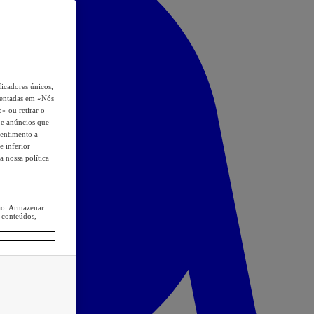
icadores únicos,
esentadas em «Nós
o» ou retirar o
s e anúncios que
sentimento a
e inferior
a nossa política
ção. Armazenar
 conteúdos,