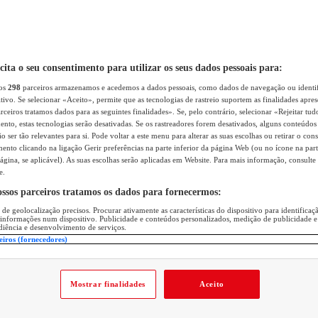
icita o seu consentimento para utilizar os seus dados pessoais para:
sos
298
parceiros armazenamos e acedemos a dados pessoais, como dados de navegação ou identif
itivo. Se selecionar «Aceito», permite que as tecnologias de rastreio suportem as finalidades apr
rceiros tratamos dados para as seguintes finalidades». Se, pelo contrário, selecionar «Rejeitar tud
ento, estas tecnologias serão desativadas. Se os rastreadores forem desativados, alguns conteúdo
 ser tão relevantes para si. Pode voltar a este menu para alterar as suas escolhas ou retirar o con
nto clicando na ligação Gerir preferências na parte inferior da página Web (ou no ícone na part
ágina, se aplicável). As suas escolhas serão aplicadas em Website. Para mais informação, consulte 
e.
ossos parceiros tratamos os dados para fornecermos:
 de geolocalização precisos. Procurar ativamente as características do dispositivo para identifica
 informações num dispositivo. Publicidade e conteúdos personalizados, medição de publicidade e
diência e desenvolvimento de serviços.
eiros (fornecedores)
Mostrar finalidades
Aceito