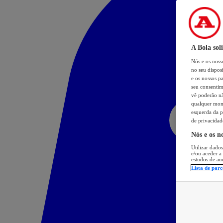
A Bola sol
Nós e os nos
no seu dispos
e os nossos pa
seu consentim
vê poderão não
qualquer mome
esquerda da p
de privacidad
Nós e os n
Utilizar dados
e/ou aceder a
estudos de au
Lista de parc