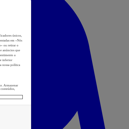
icadores únicos,
esentadas em «Nós
o» ou retirar o
s e anúncios que
sentimento a
e inferior
a nossa política
ção. Armazenar
 conteúdos,