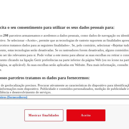
icita o seu consentimento para utilizar os seus dados pessoais para:
sos
298
parceiros armazenamos e acedemos a dados pessoais, como dados de navegação ou identif
itivo. Se selecionar «Aceito», permite que as tecnologias de rastreio suportem as finalidades apr
rceiros tratamos dados para as seguintes finalidades». Se, pelo contrário, selecionar «Rejeitar tud
ento, estas tecnologias serão desativadas. Se os rastreadores forem desativados, alguns conteúdo
 ser tão relevantes para si. Pode voltar a este menu para alterar as suas escolhas ou retirar o con
nto clicando na ligação Gerir preferências na parte inferior da página Web (ou no ícone na part
ágina, se aplicável). As suas escolhas serão aplicadas em Website. Para mais informação, consulte 
e.
ossos parceiros tratamos os dados para fornecermos:
 de geolocalização precisos. Procurar ativamente as características do dispositivo para identifica
 informações num dispositivo. Publicidade e conteúdos personalizados, medição de publicidade e
diência e desenvolvimento de serviços.
eiros (fornecedores)
Mostrar finalidades
Aceito