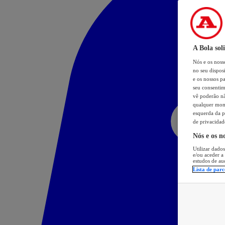
A Bola sol
Nós e os nos
no seu dispos
e os nossos pa
seu consentim
vê poderão não
qualquer mome
esquerda da p
de privacidad
Nós e os n
Utilizar dados
e/ou aceder a
estudos de au
Lista de parc