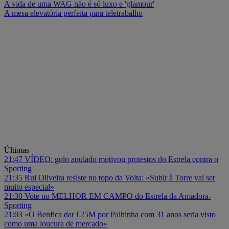
A vida de uma WAG não é só luxo e 'glamour'
A mesa elevatória perfeita para teletrabalho
Últimas
21:47
VÍDEO: golo anulado motivou protestos do Estrela contra o
Sporting
21:35
Rui Oliveira resiste no topo da Volta: «Subir à Torre vai ser
muito especial»
21:30
Vote no MELHOR EM CAMPO do Estrela da Amadora-
Sporting
21:03
«O Benfica dar €25M por Palhinha com 31 anos seria visto
como uma loucura de mercado»