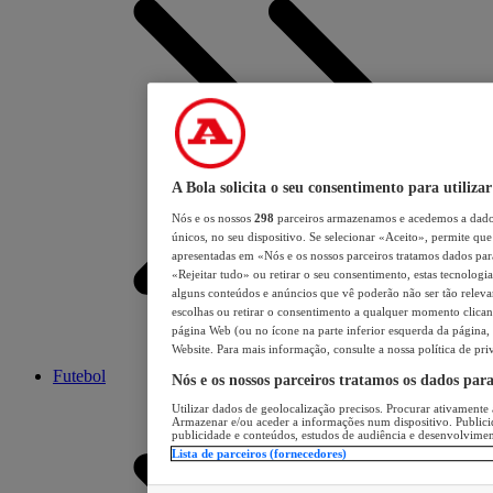
A Bola solicita o seu consentimento para utilizar
Nós e os nossos
298
parceiros armazenamos e acedemos a dados
únicos, no seu dispositivo. Se selecionar «Aceito», permite que 
apresentadas em «Nós e os nossos parceiros tratamos dados para 
«Rejeitar tudo» ou retirar o seu consentimento, estas tecnologia
alguns conteúdos e anúncios que vê poderão não ser tão relevant
escolhas ou retirar o consentimento a qualquer momento clicand
página Web (ou no ícone na parte inferior esquerda da página, s
Website. Para mais informação, consulte a nossa política de pri
Futebol
Nós e os nossos parceiros tratamos os dados par
Utilizar dados de geolocalização precisos. Procurar ativamente a
Armazenar e/ou aceder a informações num dispositivo. Publici
publicidade e conteúdos, estudos de audiência e desenvolvimen
Lista de parceiros (fornecedores)