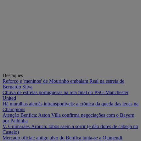
Destaques
Reforço e 'meninos' de Mourinho embalam Real na estreia de
Bernardo Silva
Chuva de estrelas portuguesas na reta final do PSG-Manchester
United
Há muralhas alemãs intransponíveis: a crónica da queda das leoas na
Champions
Atenção Benfica: Aston Villa confirma negociações com o Bayern
por Palhinha
V. Guimarães-Arouca: lobos saem a sorrir (e dão dores de cabeça no
Castelo)
Mercado oficial: antigo alvo do Benfica junta-se a Otamendi