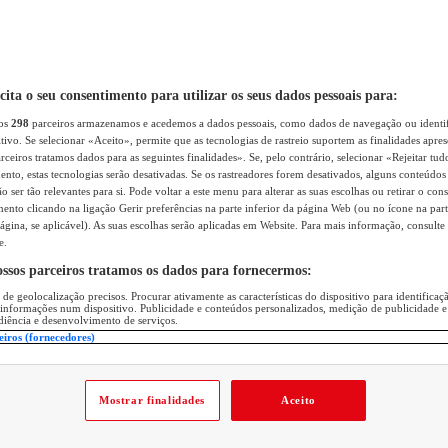
icita o seu consentimento para utilizar os seus dados pessoais para:
sos
298
parceiros armazenamos e acedemos a dados pessoais, como dados de navegação ou identif
itivo. Se selecionar «Aceito», permite que as tecnologias de rastreio suportem as finalidades apr
rceiros tratamos dados para as seguintes finalidades». Se, pelo contrário, selecionar «Rejeitar tud
ento, estas tecnologias serão desativadas. Se os rastreadores forem desativados, alguns conteúdo
 ser tão relevantes para si. Pode voltar a este menu para alterar as suas escolhas ou retirar o con
nto clicando na ligação Gerir preferências na parte inferior da página Web (ou no ícone na part
ágina, se aplicável). As suas escolhas serão aplicadas em Website. Para mais informação, consulte 
e.
ossos parceiros tratamos os dados para fornecermos:
 de geolocalização precisos. Procurar ativamente as características do dispositivo para identifica
 informações num dispositivo. Publicidade e conteúdos personalizados, medição de publicidade e
diência e desenvolvimento de serviços.
eiros (fornecedores)
Mostrar finalidades
Aceito