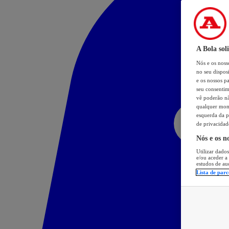
A Bola sol
Nós e os nos
no seu dispos
e os nossos pa
seu consentim
vê poderão não
qualquer mome
esquerda da p
de privacidad
Nós e os n
Utilizar dados
e/ou aceder a
estudos de au
Lista de parc