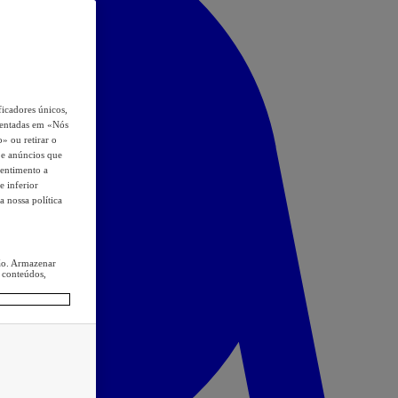
icadores únicos,
esentadas em «Nós
o» ou retirar o
s e anúncios que
sentimento a
e inferior
a nossa política
ção. Armazenar
 conteúdos,