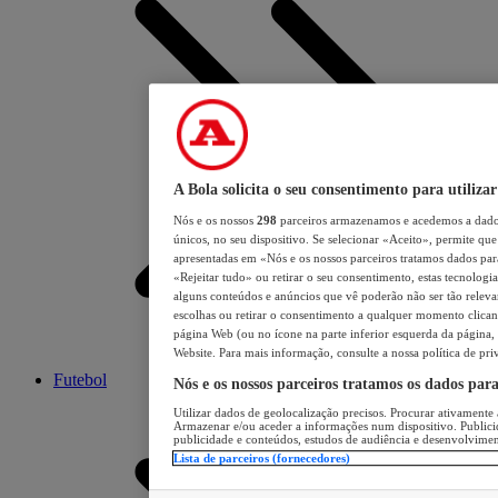
A Bola solicita o seu consentimento para utilizar
Nós e os nossos
298
parceiros armazenamos e acedemos a dados
únicos, no seu dispositivo. Se selecionar «Aceito», permite que 
apresentadas em «Nós e os nossos parceiros tratamos dados para 
«Rejeitar tudo» ou retirar o seu consentimento, estas tecnologia
alguns conteúdos e anúncios que vê poderão não ser tão relevant
escolhas ou retirar o consentimento a qualquer momento clicand
página Web (ou no ícone na parte inferior esquerda da página, s
Website. Para mais informação, consulte a nossa política de pri
Futebol
Nós e os nossos parceiros tratamos os dados par
Utilizar dados de geolocalização precisos. Procurar ativamente a
Armazenar e/ou aceder a informações num dispositivo. Publici
publicidade e conteúdos, estudos de audiência e desenvolvimen
Lista de parceiros (fornecedores)