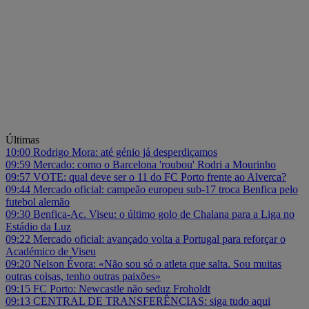
Últimas
10:00
Rodrigo Mora: até génio já desperdiçamos
09:59
Mercado: como o Barcelona 'roubou' Rodri a Mourinho
09:57
VOTE: qual deve ser o 11 do FC Porto frente ao Alverca?
09:44
Mercado oficial: campeão europeu sub-17 troca Benfica pelo
futebol alemão
09:30
Benfica-Ac. Viseu: o último golo de Chalana para a Liga no
Estádio da Luz
09:22
Mercado oficial: avançado volta a Portugal para reforçar o
Académico de Viseu
09:20
Nelson Évora: «Não sou só o atleta que salta. Sou muitas
outras coisas, tenho outras paixões»
09:15
FC Porto: Newcastle não seduz Froholdt
09:13
CENTRAL DE TRANSFERÊNCIAS: siga tudo aqui