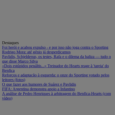
Destaques
Foi herói e acabou expulso - e por isso não joga contra o Sporting
Rodrigo Mora: até génio já desperdiçamos
Pavlidis, Schjelderup, os testes, Rafa e o dilema da baliza — tudo o
que disse Marco Silva
«Dois estúpidos penáltis...» Treinador do Hearts reage à 'tareia' do
Benfica
Reforços e adaptação à esquerda: o onze do Sporting votado pelos
leitores (fotos)
O que fazer aos humores de Suárez e Pavlidis
FIFA: Argentina demonstra apoio a Infantino
A análise de Pedro Henriques à arbitragem do Benfica-Hearts (com
vídeo)