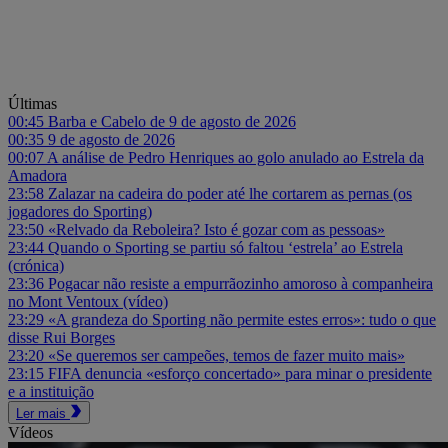
Últimas
00:45
Barba e Cabelo de 9 de agosto de 2026
00:35
9 de agosto de 2026
00:07
A análise de Pedro Henriques ao golo anulado ao Estrela da
Amadora
23:58
Zalazar na cadeira do poder até lhe cortarem as pernas (os
jogadores do Sporting)
23:50
«Relvado da Reboleira? Isto é gozar com as pessoas»
23:44
Quando o Sporting se partiu só faltou ‘estrela’ ao Estrela
(crónica)
23:36
Pogacar não resiste a empurrãozinho amoroso à companheira
no Mont Ventoux (vídeo)
23:29
«A grandeza do Sporting não permite estes erros»: tudo o que
disse Rui Borges
23:20
«Se queremos ser campeões, temos de fazer muito mais»
23:15
FIFA denuncia «esforço concertado» para minar o presidente
e a instituição
Ler mais
Vídeos