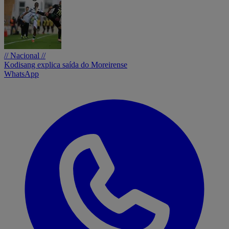
// Nacional //
Kodisang explica saída do Moreirense
WhatsApp