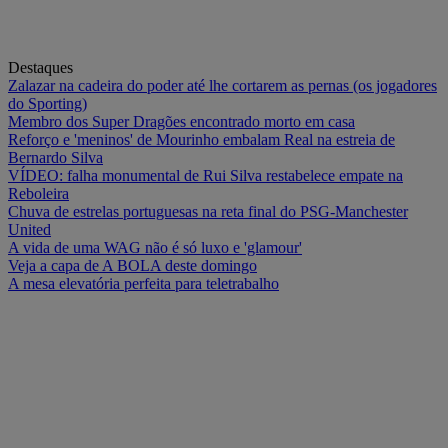
Destaques
Zalazar na cadeira do poder até lhe cortarem as pernas (os jogadores
do Sporting)
Membro dos Super Dragões encontrado morto em casa
Reforço e 'meninos' de Mourinho embalam Real na estreia de
Bernardo Silva
VÍDEO: falha monumental de Rui Silva restabelece empate na
Reboleira
Chuva de estrelas portuguesas na reta final do PSG-Manchester
United
A vida de uma WAG não é só luxo e 'glamour'
Veja a capa de A BOLA deste domingo
A mesa elevatória perfeita para teletrabalho