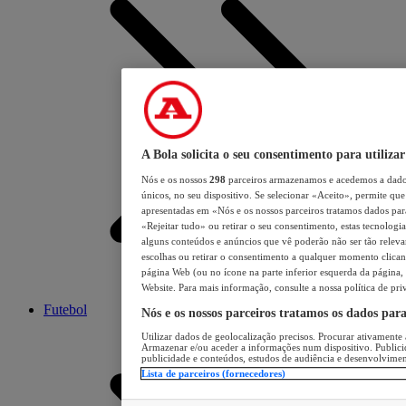
A Bola solicita o seu consentimento para utilizar
Nós e os nossos
298
parceiros armazenamos e acedemos a dados
únicos, no seu dispositivo. Se selecionar «Aceito», permite que 
apresentadas em «Nós e os nossos parceiros tratamos dados para 
«Rejeitar tudo» ou retirar o seu consentimento, estas tecnologia
alguns conteúdos e anúncios que vê poderão não ser tão relevant
escolhas ou retirar o consentimento a qualquer momento clicand
página Web (ou no ícone na parte inferior esquerda da página, s
Website. Para mais informação, consulte a nossa política de pri
Futebol
Nós e os nossos parceiros tratamos os dados par
Utilizar dados de geolocalização precisos. Procurar ativamente a
Armazenar e/ou aceder a informações num dispositivo. Publici
publicidade e conteúdos, estudos de audiência e desenvolvimen
Lista de parceiros (fornecedores)