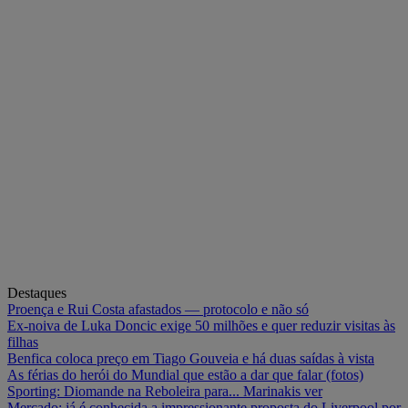
Destaques
Proença e Rui Costa afastados — protocolo e não só
Ex-noiva de Luka Doncic exige 50 milhões e quer reduzir visitas às
filhas
Benfica coloca preço em Tiago Gouveia e há duas saídas à vista
As férias do herói do Mundial que estão a dar que falar (fotos)
Sporting: Diomande na Reboleira para... Marinakis ver
Mercado: já é conhecida a impressionante proposta do Liverpool por