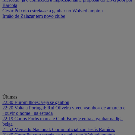
Barcola
César Peixoto estreia-se a ganhar no Wolverhampton
Irmão de Zalazar tem novo clube
Últimas
22:30
Euromilhões: veja se ganhou
22:20
Volta a Portugal: Rui Oliveira viveu «sonho» de amarelo e
«ouvir o nome» na estrada
22:19
Carlos Forbs marca e Club Brugge entra a ganhar na liga
belga
21:52
Mercado Nacional: Corum oficializou Jesús Ramírez
21:49
César Peixoto estreia-se a ganhar no Wolverhampton