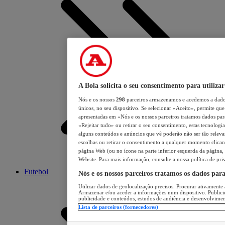
A Bola solicita o seu consentimento para utilizar
Nós e os nossos
298
parceiros armazenamos e acedemos a dados
únicos, no seu dispositivo. Se selecionar «Aceito», permite que 
apresentadas em «Nós e os nossos parceiros tratamos dados para 
«Rejeitar tudo» ou retirar o seu consentimento, estas tecnologia
alguns conteúdos e anúncios que vê poderão não ser tão relevant
escolhas ou retirar o consentimento a qualquer momento clicand
página Web (ou no ícone na parte inferior esquerda da página, s
Website. Para mais informação, consulte a nossa política de pri
Futebol
Nós e os nossos parceiros tratamos os dados par
Utilizar dados de geolocalização precisos. Procurar ativamente a
Armazenar e/ou aceder a informações num dispositivo. Publici
publicidade e conteúdos, estudos de audiência e desenvolvimen
Lista de parceiros (fornecedores)