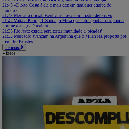
21:45
«Diogo Costa é ele e mais dez em qualquer equipa do
mundo»
21:43
Mercado oficial: Benfica renova com médio defensivo
21:42
Volta a Portugal: Santiago Mesa gosta de «ganhar por pouco
porque a alegria é maior»
21:35
Rio Ave: estreia para testar imunidade a 'bicadas'
21:32
Mercado: avançam na Argentina que o Milan fez proposta por
Leandro Paredes
Ler mais
Vídeos