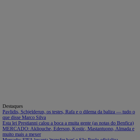
Destaques
Pavlidis, Schjelderup, os testes, Rafa e o dilema da baliza — tudo o
que disse Marco Silva
Esta lei Prestianni calou a boca a muita gente (as notas do Benfica)
MERCADO: Akliouche, Ederson, Kostic, Mastantuono, Almada e
muito mais a mexer
Mercado: FIFA levanta 'transfer ban' e São Paulo oficializa