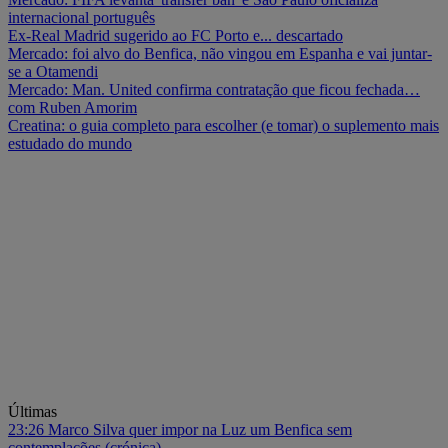
internacional português
Ex-Real Madrid sugerido ao FC Porto e... descartado
Mercado: foi alvo do Benfica, não vingou em Espanha e vai juntar-
se a Otamendi
Mercado: Man. United confirma contratação que ficou fechada…
com Ruben Amorim
Creatina: o guia completo para escolher (e tomar) o suplemento mais
estudado do mundo
Últimas
23:26
Marco Silva quer impor na Luz um Benfica sem
contemplações (crónica)