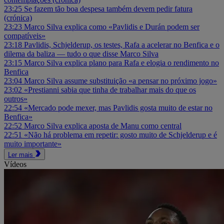
23:25
Se fazem tão boa despesa também devem pedir fatura
(crónica)
23:23
Marco Silva explica como «Pavlidis e Durán podem ser
compatíveis»
23:18
Pavlidis, Schjelderup, os testes, Rafa a acelerar no Benfica e o
dilema da baliza — tudo o que disse Marco Silva
23:15
Marco Silva explica plano para Rafa e elogia o rendimento no
Benfica
23:04
Marco Silva assume substituição «a pensar no próximo jogo»
23:02
«Prestianni sabia que tinha de trabalhar mais do que os
outros»
22:54
«Mercado pode mexer, mas Pavlidis gosta muito de estar no
Benfica»
22:52
Marco Silva explica aposta de Manu como central
22:51
«Não há problema em repetir: gosto muito de Schjelderup e é
muito importante»
Ler mais
Vídeos