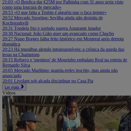
21:03
«O Benfica dar €25M por Palhinha com 31 anos seria visto
como uma loucura de mercado»
20:53
«O que falta a Trubin é alguém que o faça tremer»
20:52
Mercado Sporting: Sevilha ainda não desistiu de
Kochorashvili
20:31
Tondela frio e sortudo supera Amarante lutador
20:30
Nacional: João Gião quer um avançado como Chucho
20:27
Nuno Borges falha feito histórico em Montreal após derrota
dramática
20:23
Há muralhas alemãs intransponíveis: a crónica da queda das
leoas na Champions
20:15
Reforço e 'meninos' de Mourinho embalam Real na estreia de
Bernardo Silva
20:05
Mercado Marítimo: guarda-redes inscrito, mas ainda não
anunciado
20:01
Livolant sob alçada disciplinar no Casa Pia
Ler mais
Vídeos