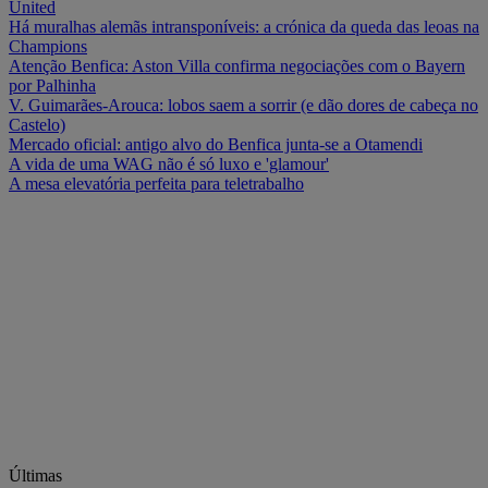
United
Há muralhas alemãs intransponíveis: a crónica da queda das leoas na
Champions
Atenção Benfica: Aston Villa confirma negociações com o Bayern
por Palhinha
V. Guimarães-Arouca: lobos saem a sorrir (e dão dores de cabeça no
Castelo)
Mercado oficial: antigo alvo do Benfica junta-se a Otamendi
A vida de uma WAG não é só luxo e 'glamour'
A mesa elevatória perfeita para teletrabalho
Últimas