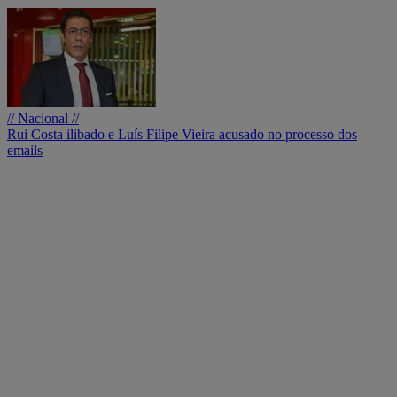
// Nacional //
Rui Costa ilibado e Luís Filipe Vieira acusado no processo dos
emails