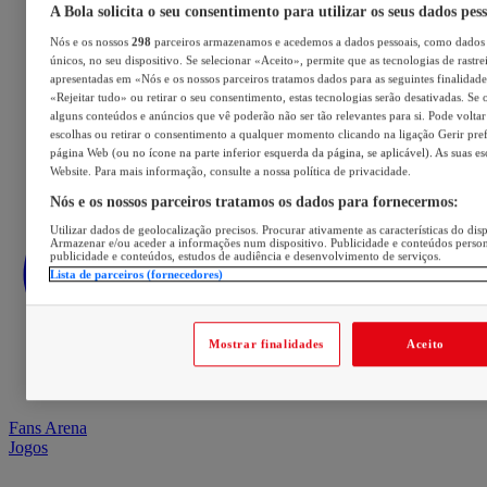
A Bola solicita o seu consentimento para utilizar os seus dados pes
Nós e os nossos
298
parceiros armazenamos e acedemos a dados pessoais, como dados 
únicos, no seu dispositivo. Se selecionar «Aceito», permite que as tecnologias de rastre
apresentadas em «Nós e os nossos parceiros tratamos dados para as seguintes finalidades
«Rejeitar tudo» ou retirar o seu consentimento, estas tecnologias serão desativadas. Se 
alguns conteúdos e anúncios que vê poderão não ser tão relevantes para si. Pode voltar 
escolhas ou retirar o consentimento a qualquer momento clicando na ligação Gerir prefe
página Web (ou no ícone na parte inferior esquerda da página, se aplicável). As suas e
Website. Para mais informação, consulte a nossa política de privacidade.
Nós e os nossos parceiros tratamos os dados para fornecermos:
Utilizar dados de geolocalização precisos. Procurar ativamente as características do disp
Armazenar e/ou aceder a informações num dispositivo. Publicidade e conteúdos perso
publicidade e conteúdos, estudos de audiência e desenvolvimento de serviços.
Lista de parceiros (fornecedores)
Mostrar finalidades
Aceito
Fans Arena
Jogos