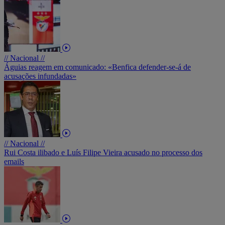
// Nacional //
Águias reagem em comunicado: «Benfica defender-se-á de
acusações infundadas»
// Nacional //
Rui Costa ilibado e Luís Filipe Vieira acusado no processo dos
emails