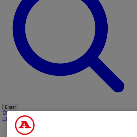
Entrar
Últimas
Mercado
Opinião
iGaming Hub
A BOLA SUGERE
Barba
e Cabelo