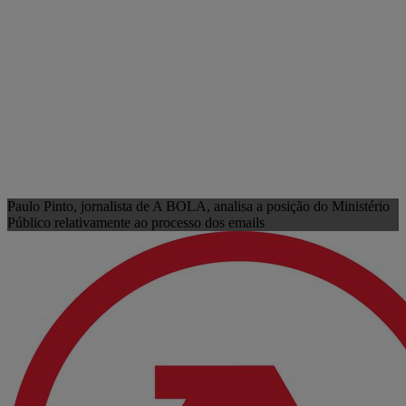
Paulo Pinto, jornalista de A BOLA, analisa a posição do Ministério
Público relativamente ao processo dos emails