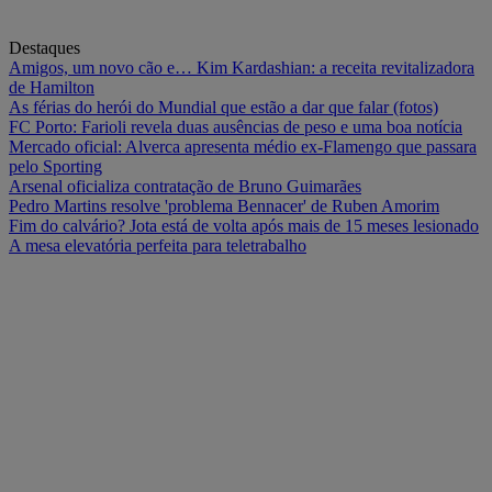
Destaques
Amigos, um novo cão e… Kim Kardashian: a receita revitalizadora
de Hamilton
As férias do herói do Mundial que estão a dar que falar (fotos)
FC Porto: Farioli revela duas ausências de peso e uma boa notícia
Mercado oficial: Alverca apresenta médio ex-Flamengo que passara
pelo Sporting
Arsenal oficializa contratação de Bruno Guimarães
Pedro Martins resolve 'problema Bennacer' de Ruben Amorim
Fim do calvário? Jota está de volta após mais de 15 meses lesionado
A mesa elevatória perfeita para teletrabalho