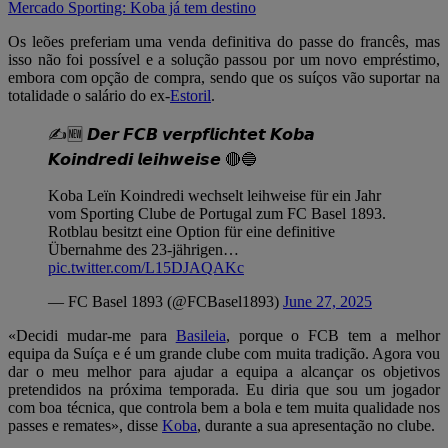
Mercado Sporting: Koba já tem destino
Os leões preferiam uma venda definitiva do passe do francês, mas
isso não foi possível e a solução passou por um novo empréstimo,
embora com opção de compra, sendo que os suíços vão suportar na
totalidade o salário do ex-
Estoril
.
✍️🆕 𝘿𝙚𝙧 𝙁𝘾𝘽 𝙫𝙚𝙧𝙥𝙛𝙡𝙞𝙘𝙝𝙩𝙚𝙩 𝙆𝙤𝙗𝙖
𝙆𝙤𝙞𝙣𝙙𝙧𝙚𝙙𝙞 𝙡𝙚𝙞𝙝𝙬𝙚𝙞𝙨𝙚 🔴🔵
Koba Leïn Koindredi wechselt leihweise für ein Jahr
vom Sporting Clube de Portugal zum FC Basel 1893.
Rotblau besitzt eine Option für eine definitive
Übernahme des 23-jährigen…
pic.twitter.com/L15DJAQAKc
— FC Basel 1893 (@FCBasel1893)
June 27, 2025
«Decidi mudar-me para
Basileia
, porque o FCB tem a melhor
equipa da Suíça e é um grande clube com muita tradição. Agora vou
dar o meu melhor para ajudar a equipa a alcançar os objetivos
pretendidos na próxima temporada. Eu diria que sou um jogador
com boa técnica, que controla bem a bola e tem muita qualidade nos
passes e remates», disse
Koba
, durante a sua apresentação no clube.