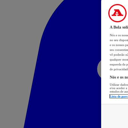
A Bola sol
Nós e os nos
no seu dispos
e os nossos pa
seu consentim
vê poderão não
qualquer mome
esquerda da p
de privacidad
Nós e os n
Utilizar dados
e/ou aceder a
estudos de au
Lista de parc