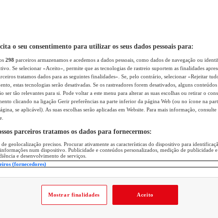
icita o seu consentimento para utilizar os seus dados pessoais para:
sos
298
parceiros armazenamos e acedemos a dados pessoais, como dados de navegação ou identif
itivo. Se selecionar «Aceito», permite que as tecnologias de rastreio suportem as finalidades apr
rceiros tratamos dados para as seguintes finalidades». Se, pelo contrário, selecionar «Rejeitar tud
ento, estas tecnologias serão desativadas. Se os rastreadores forem desativados, alguns conteúdo
 ser tão relevantes para si. Pode voltar a este menu para alterar as suas escolhas ou retirar o con
nto clicando na ligação Gerir preferências na parte inferior da página Web (ou no ícone na part
ágina, se aplicável). As suas escolhas serão aplicadas em Website. Para mais informação, consulte 
e.
ossos parceiros tratamos os dados para fornecermos:
 de geolocalização precisos. Procurar ativamente as características do dispositivo para identifica
 informações num dispositivo. Publicidade e conteúdos personalizados, medição de publicidade e
diência e desenvolvimento de serviços.
eiros (fornecedores)
Mostrar finalidades
Aceito