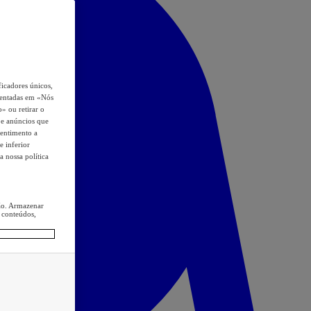
icadores únicos,
esentadas em «Nós
o» ou retirar o
s e anúncios que
sentimento a
e inferior
a nossa política
ção. Armazenar
 conteúdos,