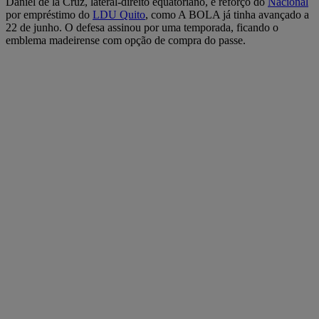
Daniel de la Cruz, lateral-direito equatoriano, é reforço do
Nacional
por empréstimo do
LDU Quito
, como A BOLA já tinha avançado a
22 de junho. O defesa assinou por uma temporada, ficando o
emblema madeirense com opção de compra do passe.