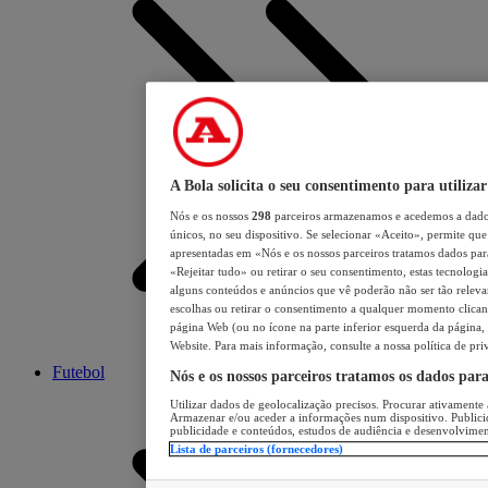
A Bola solicita o seu consentimento para utilizar
Nós e os nossos
298
parceiros armazenamos e acedemos a dados
únicos, no seu dispositivo. Se selecionar «Aceito», permite que 
apresentadas em «Nós e os nossos parceiros tratamos dados para 
«Rejeitar tudo» ou retirar o seu consentimento, estas tecnologia
alguns conteúdos e anúncios que vê poderão não ser tão relevant
escolhas ou retirar o consentimento a qualquer momento clicand
página Web (ou no ícone na parte inferior esquerda da página, s
Website. Para mais informação, consulte a nossa política de pri
Futebol
Nós e os nossos parceiros tratamos os dados par
Utilizar dados de geolocalização precisos. Procurar ativamente a
Armazenar e/ou aceder a informações num dispositivo. Publici
publicidade e conteúdos, estudos de audiência e desenvolvimen
Lista de parceiros (fornecedores)