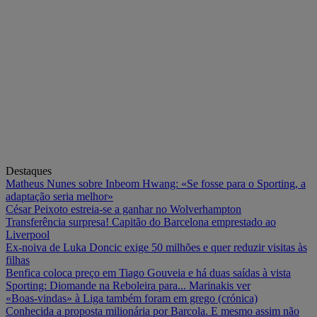
Destaques
Matheus Nunes sobre Inbeom Hwang: «Se fosse para o Sporting, a
adaptação seria melhor»
César Peixoto estreia-se a ganhar no Wolverhampton
Transferência surpresa! Capitão do Barcelona emprestado ao
Liverpool
Ex-noiva de Luka Doncic exige 50 milhões e quer reduzir visitas às
filhas
Benfica coloca preço em Tiago Gouveia e há duas saídas à vista
Sporting: Diomande na Reboleira para... Marinakis ver
«Boas-vindas» à Liga também foram em grego (crónica)
Conhecida a proposta milionária por Barcola. E mesmo assim não