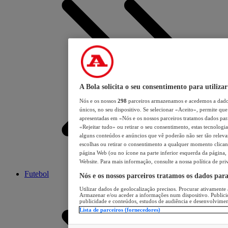
A Bola solicita o seu consentimento para utilizar
Nós e os nossos
298
parceiros armazenamos e acedemos a dados
únicos, no seu dispositivo. Se selecionar «Aceito», permite que 
apresentadas em «Nós e os nossos parceiros tratamos dados para 
«Rejeitar tudo» ou retirar o seu consentimento, estas tecnologia
alguns conteúdos e anúncios que vê poderão não ser tão relevant
escolhas ou retirar o consentimento a qualquer momento clicand
página Web (ou no ícone na parte inferior esquerda da página, s
Website. Para mais informação, consulte a nossa política de pri
Futebol
Nós e os nossos parceiros tratamos os dados par
Utilizar dados de geolocalização precisos. Procurar ativamente a
Armazenar e/ou aceder a informações num dispositivo. Publici
publicidade e conteúdos, estudos de audiência e desenvolvimen
Lista de parceiros (fornecedores)