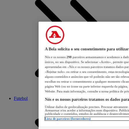
A Bola solicita o seu consentimento para utilizar
Nós e os nossos
298
parceiros armazenamos e acedemos a dados
únicos, no seu dispositivo. Se selecionar «Aceito», permite que 
apresentadas em «Nós e os nossos parceiros tratamos dados para 
«Rejeitar tudo» ou retirar o seu consentimento, estas tecnologia
alguns conteúdos e anúncios que vê poderão não ser tão relevant
escolhas ou retirar o consentimento a qualquer momento clicand
página Web (ou no ícone na parte inferior esquerda da página, s
Website. Para mais informação, consulte a nossa política de pri
Futebol
Nós e os nossos parceiros tratamos os dados par
Utilizar dados de geolocalização precisos. Procurar ativamente a
Armazenar e/ou aceder a informações num dispositivo. Publici
publicidade e conteúdos, estudos de audiência e desenvolvimen
Lista de parceiros (fornecedores)