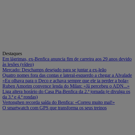
Destaques
Em lágrimas, ex-Benfica anuncia fim de carreira aos 29 anos devido
às lesões (vídeo)
Mercado: Deschamps desejado para se juntar a ex-leão
Quatro nomes fora das contas e lateral-esquerdo a chegar a Alvalade
«Eu olhava para o Deco e achava sempre que ele ia perder a bola»
Ruben Amorim convence lenda do Milan: «Já percebeu o ADN...»
Liga altera horário do Casa Pia-Benfica da 2.ª jornada (e divulga os
da 3.ª e 4.ª rondas)
Vertonghen recorda saída do Benfica: «Correu muito mal!»
O smartwatch com GPS que transforma os seus treinos