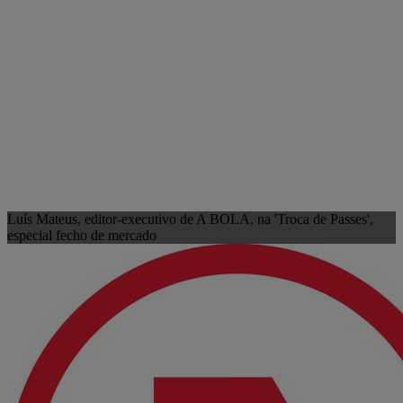
Luís Mateus, editor-executivo de A BOLA, na 'Troca de Passes',
especial fecho de mercado