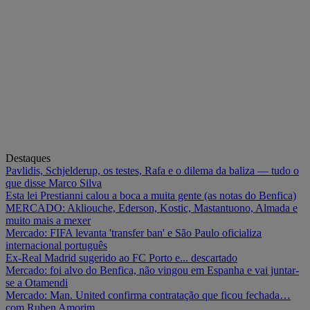
Destaques
Pavlidis, Schjelderup, os testes, Rafa e o dilema da baliza — tudo o
que disse Marco Silva
Esta lei Prestianni calou a boca a muita gente (as notas do Benfica)
MERCADO: Akliouche, Ederson, Kostic, Mastantuono, Almada e
muito mais a mexer
Mercado: FIFA levanta 'transfer ban' e São Paulo oficializa
internacional português
Ex-Real Madrid sugerido ao FC Porto e... descartado
Mercado: foi alvo do Benfica, não vingou em Espanha e vai juntar-
se a Otamendi
Mercado: Man. United confirma contratação que ficou fechada…
com Ruben Amorim