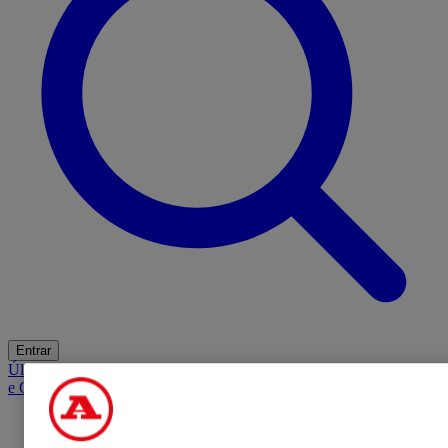
Entrar
Últimas
Mercado
Opinião
iGaming Hub
A BOLA SUGERE
Barba
e Cabelo