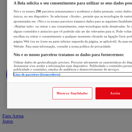
A Bola solicita o seu consentimento para utilizar os seus dados pes
Nós e os nossos
298
parceiros armazenamos e acedemos a dados pessoais, como dados 
únicos, no seu dispositivo. Se selecionar «Aceito», permite que as tecnologias de rastre
apresentadas em «Nós e os nossos parceiros tratamos dados para as seguintes finalidades
«Rejeitar tudo» ou retirar o seu consentimento, estas tecnologias serão desativadas. Se 
alguns conteúdos e anúncios que vê poderão não ser tão relevantes para si. Pode voltar 
escolhas ou retirar o consentimento a qualquer momento clicando na ligação Gerir prefe
página Web (ou no ícone na parte inferior esquerda da página, se aplicável). As suas e
Website. Para mais informação, consulte a nossa política de privacidade.
Nós e os nossos parceiros tratamos os dados para fornecermos:
Utilizar dados de geolocalização precisos. Procurar ativamente as características do disp
Armazenar e/ou aceder a informações num dispositivo. Publicidade e conteúdos perso
publicidade e conteúdos, estudos de audiência e desenvolvimento de serviços.
Lista de parceiros (fornecedores)
Mostrar finalidades
Aceito
Fans Arena
Jogos