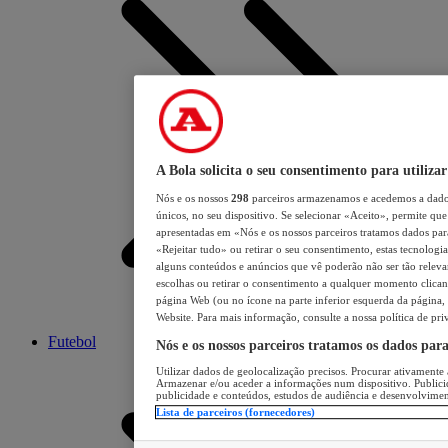
A Bola solicita o seu consentimento para utilizar
Nós e os nossos
298
parceiros armazenamos e acedemos a dados
únicos, no seu dispositivo. Se selecionar «Aceito», permite que 
apresentadas em «Nós e os nossos parceiros tratamos dados para 
«Rejeitar tudo» ou retirar o seu consentimento, estas tecnologia
alguns conteúdos e anúncios que vê poderão não ser tão relevant
escolhas ou retirar o consentimento a qualquer momento clicand
página Web (ou no ícone na parte inferior esquerda da página, s
Website. Para mais informação, consulte a nossa política de pri
Futebol
Nós e os nossos parceiros tratamos os dados par
Utilizar dados de geolocalização precisos. Procurar ativamente a
Armazenar e/ou aceder a informações num dispositivo. Publici
publicidade e conteúdos, estudos de audiência e desenvolvimen
Lista de parceiros (fornecedores)