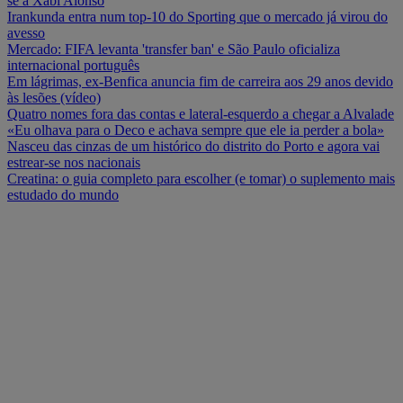
se a Xabi Alonso
Irankunda entra num top-10 do Sporting que o mercado já virou do
avesso
Mercado: FIFA levanta 'transfer ban' e São Paulo oficializa
internacional português
Em lágrimas, ex-Benfica anuncia fim de carreira aos 29 anos devido
às lesões (vídeo)
Quatro nomes fora das contas e lateral-esquerdo a chegar a Alvalade
«Eu olhava para o Deco e achava sempre que ele ia perder a bola»
Nasceu das cinzas de um histórico do distrito do Porto e agora vai
estrear-se nos nacionais
Creatina: o guia completo para escolher (e tomar) o suplemento mais
estudado do mundo