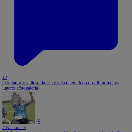
12
O jogador + valioso da Liga: veja quem ficou nos 30 primeiros
lugares (fotogaleria)
// Nacional //