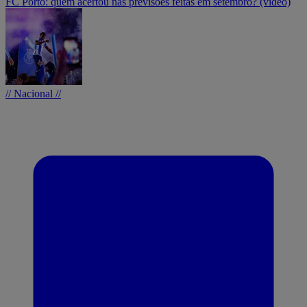
FC Porto: quem acertou nas previsões feitas em setembro? (vídeo)
// Nacional //