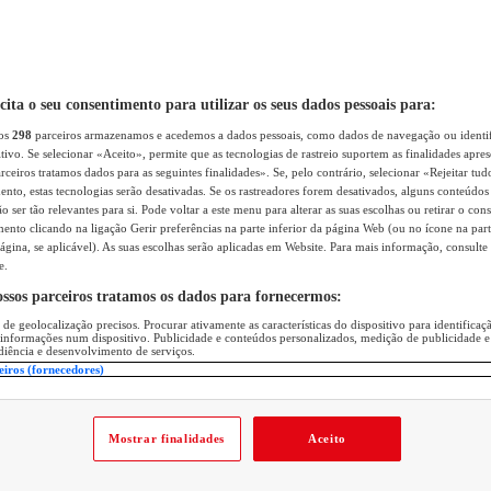
icita o seu consentimento para utilizar os seus dados pessoais para:
sos
298
parceiros armazenamos e acedemos a dados pessoais, como dados de navegação ou identif
itivo. Se selecionar «Aceito», permite que as tecnologias de rastreio suportem as finalidades apr
rceiros tratamos dados para as seguintes finalidades». Se, pelo contrário, selecionar «Rejeitar tud
ento, estas tecnologias serão desativadas. Se os rastreadores forem desativados, alguns conteúdo
 ser tão relevantes para si. Pode voltar a este menu para alterar as suas escolhas ou retirar o con
nto clicando na ligação Gerir preferências na parte inferior da página Web (ou no ícone na part
ágina, se aplicável). As suas escolhas serão aplicadas em Website. Para mais informação, consulte 
e.
ossos parceiros tratamos os dados para fornecermos:
 de geolocalização precisos. Procurar ativamente as características do dispositivo para identifica
 informações num dispositivo. Publicidade e conteúdos personalizados, medição de publicidade e
diência e desenvolvimento de serviços.
eiros (fornecedores)
Mostrar finalidades
Aceito