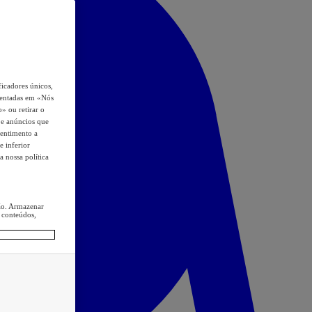
icadores únicos,
esentadas em «Nós
o» ou retirar o
s e anúncios que
sentimento a
e inferior
a nossa política
ção. Armazenar
 conteúdos,