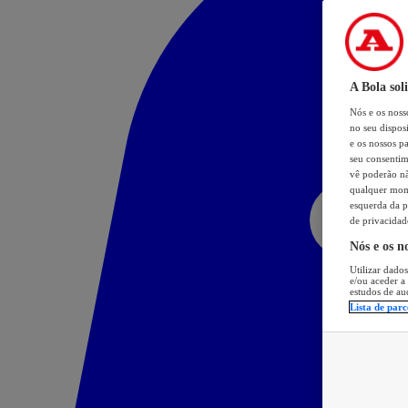
A Bola sol
Nós e os nos
no seu dispos
e os nossos pa
seu consentim
vê poderão não
qualquer mome
esquerda da p
de privacidad
Nós e os n
Utilizar dados
e/ou aceder a
estudos de au
Lista de parc