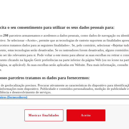
icita o seu consentimento para utilizar os seus dados pessoais para:
sos
298
parceiros armazenamos e acedemos a dados pessoais, como dados de navegação ou identif
itivo. Se selecionar «Aceito», permite que as tecnologias de rastreio suportem as finalidades apr
rceiros tratamos dados para as seguintes finalidades». Se, pelo contrário, selecionar «Rejeitar tud
ento, estas tecnologias serão desativadas. Se os rastreadores forem desativados, alguns conteúdo
 ser tão relevantes para si. Pode voltar a este menu para alterar as suas escolhas ou retirar o con
nto clicando na ligação Gerir preferências na parte inferior da página Web (ou no ícone na part
ágina, se aplicável). As suas escolhas serão aplicadas em Website. Para mais informação, consulte 
e.
ossos parceiros tratamos os dados para fornecermos:
 de geolocalização precisos. Procurar ativamente as características do dispositivo para identifica
 informações num dispositivo. Publicidade e conteúdos personalizados, medição de publicidade e
diência e desenvolvimento de serviços.
eiros (fornecedores)
Mostrar finalidades
Aceito