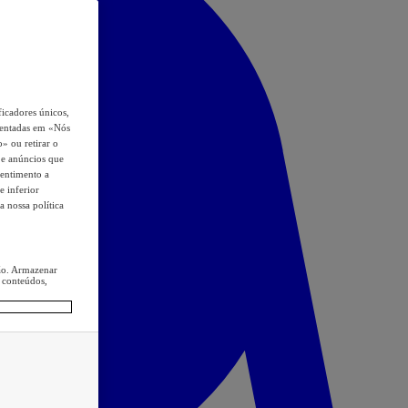
icadores únicos,
esentadas em «Nós
o» ou retirar o
s e anúncios que
sentimento a
e inferior
a nossa política
ção. Armazenar
 conteúdos,