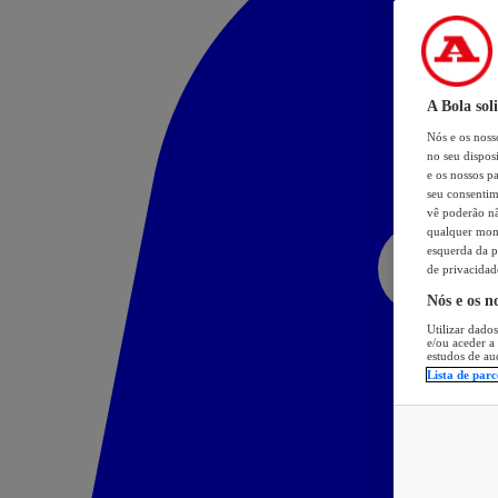
A Bola sol
Nós e os nos
no seu dispos
e os nossos pa
seu consentim
vê poderão não
qualquer mome
esquerda da p
de privacidad
Nós e os n
Utilizar dados
e/ou aceder a
estudos de au
Lista de parc