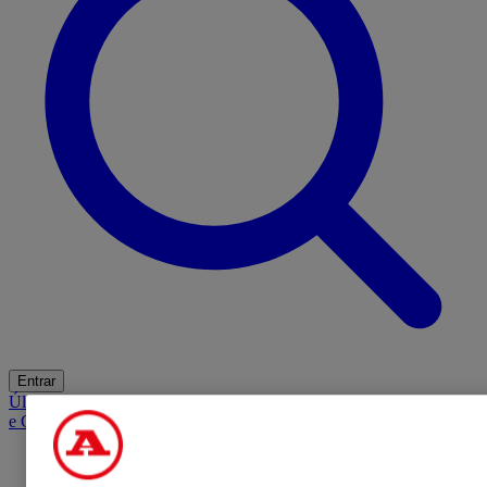
Entrar
Últimas
Mercado
Opinião
iGaming Hub
A BOLA SUGERE
Barba
e Cabelo