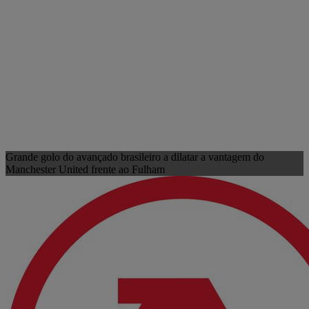
Grande golo do avançado brasileiro a dilatar a vantagem do
Manchester United frente ao Fulham