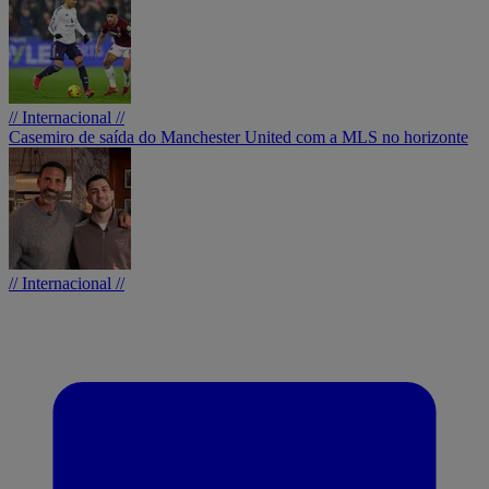
// Internacional //
Casemiro de saída do Manchester United com a MLS no horizonte
// Internacional //