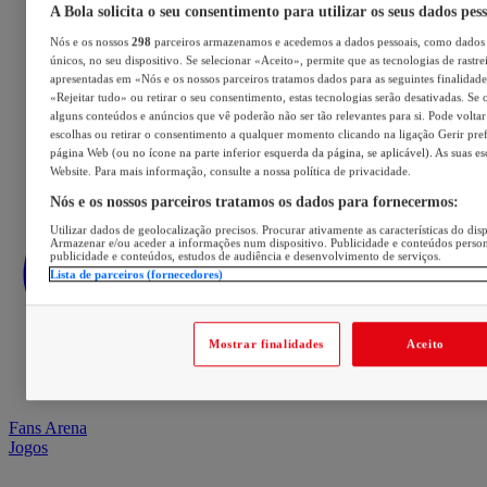
A Bola solicita o seu consentimento para utilizar os seus dados pes
Nós e os nossos
298
parceiros armazenamos e acedemos a dados pessoais, como dados 
únicos, no seu dispositivo. Se selecionar «Aceito», permite que as tecnologias de rastre
apresentadas em «Nós e os nossos parceiros tratamos dados para as seguintes finalidades
«Rejeitar tudo» ou retirar o seu consentimento, estas tecnologias serão desativadas. Se 
alguns conteúdos e anúncios que vê poderão não ser tão relevantes para si. Pode voltar 
escolhas ou retirar o consentimento a qualquer momento clicando na ligação Gerir prefe
página Web (ou no ícone na parte inferior esquerda da página, se aplicável). As suas e
Website. Para mais informação, consulte a nossa política de privacidade.
Nós e os nossos parceiros tratamos os dados para fornecermos:
Utilizar dados de geolocalização precisos. Procurar ativamente as características do disp
Armazenar e/ou aceder a informações num dispositivo. Publicidade e conteúdos perso
publicidade e conteúdos, estudos de audiência e desenvolvimento de serviços.
Lista de parceiros (fornecedores)
Mostrar finalidades
Aceito
Fans Arena
Jogos