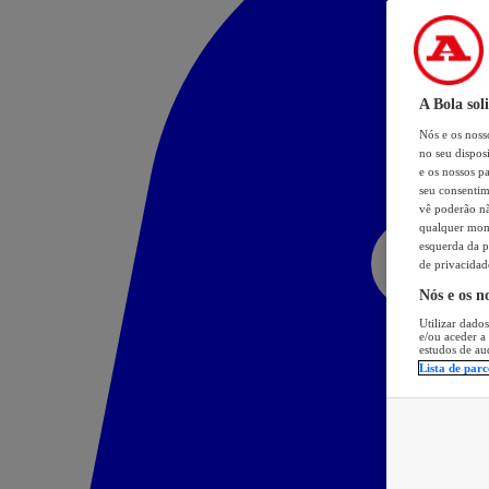
A Bola sol
Nós e os nos
no seu dispos
e os nossos pa
seu consentim
vê poderão não
qualquer mome
esquerda da p
de privacidad
Nós e os n
Utilizar dados
e/ou aceder a
estudos de au
Lista de parc