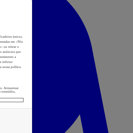
icadores únicos,
esentadas em «Nós
o» ou retirar o
s e anúncios que
sentimento a
e inferior
a nossa política
ção. Armazenar
 conteúdos,