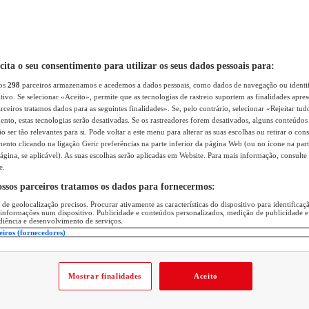
icita o seu consentimento para utilizar os seus dados pessoais para:
sos
298
parceiros armazenamos e acedemos a dados pessoais, como dados de navegação ou identif
itivo. Se selecionar «Aceito», permite que as tecnologias de rastreio suportem as finalidades apr
rceiros tratamos dados para as seguintes finalidades». Se, pelo contrário, selecionar «Rejeitar tud
ento, estas tecnologias serão desativadas. Se os rastreadores forem desativados, alguns conteúdo
 ser tão relevantes para si. Pode voltar a este menu para alterar as suas escolhas ou retirar o con
nto clicando na ligação Gerir preferências na parte inferior da página Web (ou no ícone na part
ágina, se aplicável). As suas escolhas serão aplicadas em Website. Para mais informação, consulte 
e.
ossos parceiros tratamos os dados para fornecermos:
 de geolocalização precisos. Procurar ativamente as características do dispositivo para identifica
 informações num dispositivo. Publicidade e conteúdos personalizados, medição de publicidade e
diência e desenvolvimento de serviços.
eiros (fornecedores)
Mostrar finalidades
Aceito