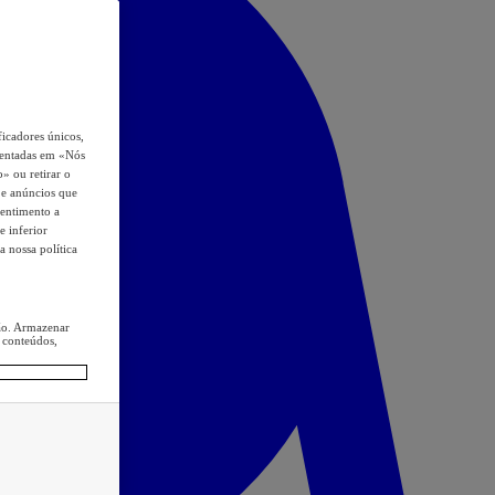
icadores únicos,
esentadas em «Nós
o» ou retirar o
s e anúncios que
sentimento a
e inferior
a nossa política
ção. Armazenar
 conteúdos,