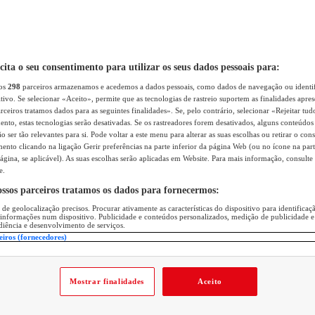
icita o seu consentimento para utilizar os seus dados pessoais para:
sos
298
parceiros armazenamos e acedemos a dados pessoais, como dados de navegação ou identif
itivo. Se selecionar «Aceito», permite que as tecnologias de rastreio suportem as finalidades apr
rceiros tratamos dados para as seguintes finalidades». Se, pelo contrário, selecionar «Rejeitar tud
ento, estas tecnologias serão desativadas. Se os rastreadores forem desativados, alguns conteúdo
 ser tão relevantes para si. Pode voltar a este menu para alterar as suas escolhas ou retirar o con
nto clicando na ligação Gerir preferências na parte inferior da página Web (ou no ícone na part
ágina, se aplicável). As suas escolhas serão aplicadas em Website. Para mais informação, consulte 
e.
ossos parceiros tratamos os dados para fornecermos:
 de geolocalização precisos. Procurar ativamente as características do dispositivo para identifica
 informações num dispositivo. Publicidade e conteúdos personalizados, medição de publicidade e
diência e desenvolvimento de serviços.
eiros (fornecedores)
Mostrar finalidades
Aceito