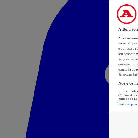
A Bola sol
Nós e os nos
no seu dispos
e os nossos pa
seu consentim
vê poderão não
qualquer mome
esquerda da p
de privacidad
Nós e os n
Utilizar dados
e/ou aceder a
estudos de au
Lista de parc