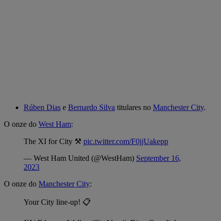
Rúben Dias
e
Bernardo Silva
titulares no
Manchester City
.
O onze do
West Ham
:
The XI for City ⚒️
pic.twitter.com/F0jjUakepp
— West Ham United (@WestHam)
September 16,
2023
O onze do
Manchester City
:
Your City line-up! 📋