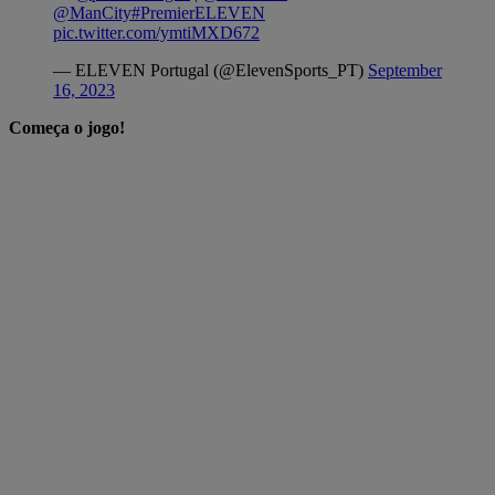
@ManCity
#PremierELEVEN
pic.twitter.com/ymtiMXD672
— ELEVEN Portugal (@ElevenSports_PT)
September
16, 2023
Começa o jogo!