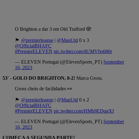
O Brighton a dar 3 em Old Trafford 🫣
🏴󠁧󠁢󠁥󠁮󠁧󠁿
@premierleague
|
@ManUtd
0 x 3
@OfficialBHAFC
#PremierELEVEN
pic.twitter.com/dUMV0o680r
— ELEVEN Portugal (@ElevenSports_PT)
September
16, 2023
53' - GOLO DO BRIGHTON, 0-2!
Marca Gross.
Gross cheio de facilidades 👀
🏴󠁧󠁢󠁥󠁮󠁧󠁿
@premierleague
|
@ManUtd
0 x 2
@OfficialBHAFC
#PremierELEVEN
pic.twitter.com/HMb9EDqgXf
— ELEVEN Portugal (@ElevenSports_PT)
September
16, 2023
COMEÇA A SEGUNDA PARTE!