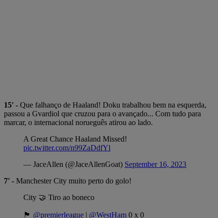
15' -
Que falhanço de Haaland! Doku trabalhou bem na esquerda,
passou a Gvardiol que cruzou para o avançado... Com tudo para
marcar, o internacional norueguês atirou ao lado.
A Great Chance Haaland Missed!
pic.twitter.com/n99ZaDdfYl
— JaceAllen (@JaceAllenGoat)
September 16, 2023
7' -
Manchester City muito perto do golo!
City 🤝 Tiro ao boneco
🏴󠁧󠁢󠁥󠁮󠁧󠁿
@premierleague
|
@WestHam
0 x 0