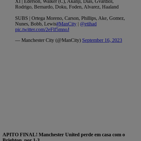
XI | Ederson, Walker (C), Akanji, Dias, Gvardiol,
Rodrigo, Bernardo, Doku, Foden, Alvarez, Haaland
SUBS | Ortega Moreno, Carson, Phillips, Ake, Gomez,
Nunes, Bobb, Lewis
#ManCity
|
@etihad
pic.twitter.com/2eFlf5mnoJ
— Manchester City (@ManCity)
September 16, 2023
APITO FINAL! Manchester United perde em casa com o
Brighton, por 1-3.