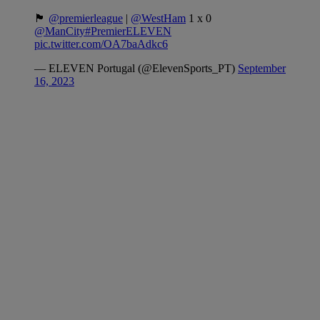
🏴󠁧󠁢󠁥󠁮󠁧󠁿
@premierleague
|
@WestHam
1 x 0
@ManCity
#PremierELEVEN
pic.twitter.com/OA7baAdkc6
— ELEVEN Portugal (@ElevenSports_PT)
September
16, 2023