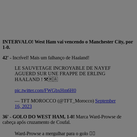
INTERVALO! West Ham vai vencendo o Manchester City, por
1-0.
42' -
Incrível! Mais um falhanço de Haaland!
LE SAUVETAGE INCROYABLE DE NAYEF
AGUERD SUR UNE FRAPPE DE ERLING
HAALAND ! ⚒️🇲🇦
pic.twitter.com/FWGbxHm6H0
— TFT MOROCCO (@TFT_Morocco)
September
16, 2023
36' - GOLO DO WEST HAM, 1-0!
Marca Ward-Prowse de
cabeça após cruzamento de Coufal.
Ward-Prowse a mergulhar para o golo 🏊‍♂️