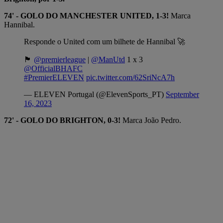
74' - GOLO DO MANCHESTER UNITED, 1-3!
Marca
Hannibal.
Responde o United com um bilhete de Hannibal 🚀
🏴󠁧󠁢󠁥󠁮󠁧󠁿
@premierleague
|
@ManUtd
1 x 3
@OfficialBHAFC
#PremierELEVEN
pic.twitter.com/62SriNcA7h
— ELEVEN Portugal (@ElevenSports_PT)
September
16, 2023
72' - GOLO DO BRIGHTON, 0-3!
Marca João Pedro.