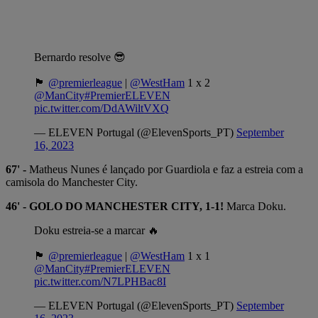
Bernardo resolve 😎
🏴󠁧󠁢󠁥󠁮󠁧󠁿
@premierleague
|
@WestHam
1 x 2
@ManCity
#PremierELEVEN
pic.twitter.com/DdAWiltVXQ
— ELEVEN Portugal (@ElevenSports_PT)
September
16, 2023
67' -
Matheus Nunes é lançado por Guardiola e faz a estreia com a
camisola do Manchester City.
46' - GOLO DO MANCHESTER CITY, 1-1!
Marca Doku.
Doku estreia-se a marcar 🔥
🏴󠁧󠁢󠁥󠁮󠁧󠁿
@premierleague
|
@WestHam
1 x 1
@ManCity
#PremierELEVEN
pic.twitter.com/N7LPHBac8I
— ELEVEN Portugal (@ElevenSports_PT)
September