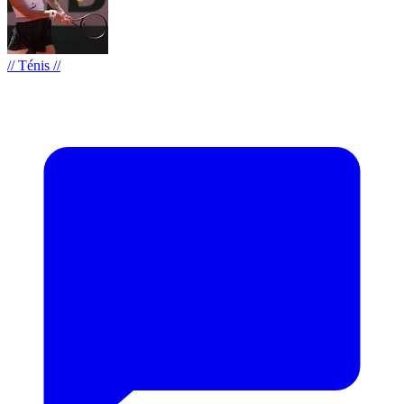
// Ténis //