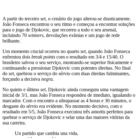
A partir do terceiro
set
, o cenário do jogo alterou-se drasticamente.
João Fonseca encontrou o seu ritmo e começou a encontrar soluções
para o jogo de Djokovic, que recorreu a todo o seu arsenal,
incluindo 70
winners
, devoluções exímias e um jogo de rede
brilhante.
Um momento crucial ocorreu no quarto
set
, quando João Fonseca
enfrentou dois
break points
com o resultado em 3/4 e 15/40. O
brasileiro salvou o seu serviço, mostrando-se superior fisicamente e
continuando a pressionar Djokovic com potentes direitas. No final
do
set
, quebrou o serviço do sérvio com duas direitas fulminantes,
forçando a decisiva
negra
.
No quinto e último
set
, Djokovic ainda conseguiu uma vantagem
inicial de 3/1, mas João Fonseca respondeu de imediato, igualando o
marcador. Com o encontro a ultrapassar as 4 horas e 30 minutos, o
desgaste do sérvio era evidente. No momento decisivo, com o
resultado em 5/5, João Fonseca executou três amortis perfeitos para
quebrar o serviço de Djokovic e selar uma das maiores vitórias da
sua carreira.
Un partido que cambia una vida,