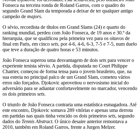
Fonseca na terceira ronda de Roland Garros, com o quadro do
segundo Grand Slam da temporada a deixar de ter qualquer antigo
campeão de
majors
.
O sévio, recordista de títulos em Grand Slams (24) e quarto do
ranking mundial, perdeu com João Fonseca, de 19 anos e 30.º da
hierarquia, que se qualificou pela primeira vez para os oitavos de
final em Paris, em cinco
sets
, por 4-6, 4-6, 6-3, 7-5 e 7-5, num duelo
que teve a duração de quatro horas e 53 minutos.
João Fonseca superou uma desvantagem de dois
sets
para vencer o
experiente tenista sérvio. A partida, disputada no Court Philippe
Chatrier, começou de forma tensa para o jovem brasileiro, que, na
sua estreia no principal palco de um Grand Slam, cometeu vários
erros não forçados. Djokovic aproveitou o nervosismo inicial do
adversário para se adiantar confortavelmente no marcador, vencendo
os dois primeiros
sets
.
O triunfo de João Fonseca contraria uma estatística esmagadora. Até
este encontro, Djokovic somava 289 vitórias e apenas uma derrota
em partidas nas quais tinha vencido os dois primeiros
sets
, segundo
dados do
Tennis Abstract
. O único desaire anterior remontava a
2010, também em Roland Garros, frente a Jurgen Melzer.