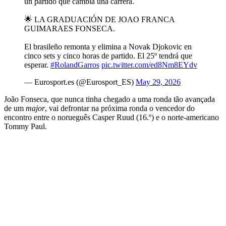
un partido que cambia una carrera.
🌟 LA GRADUACIÓN DE JOAO FRANCA
GUIMARAES FONSECA.
El brasileño remonta y elimina a Novak Djokovic en
cinco sets y cinco horas de partido. El 25º tendrá que
esperar.
#RolandGarros
pic.twitter.com/ed8Nm8EYdv
— Eurosport.es (@Eurosport_ES)
May 29, 2026
João Fonseca, que nunca tinha chegado a uma ronda tão avançada
de um
major
, vai defrontar na próxima ronda o vencedor do
encontro entre o norueguês Casper Ruud (16.º) e o norte-americano
Tommy Paul.