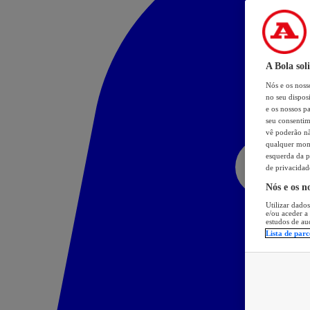
A Bola sol
Nós e os nos
no seu dispos
e os nossos pa
seu consentim
vê poderão não
qualquer mome
esquerda da p
de privacidad
Nós e os n
Utilizar dados
e/ou aceder a
estudos de au
Lista de parc