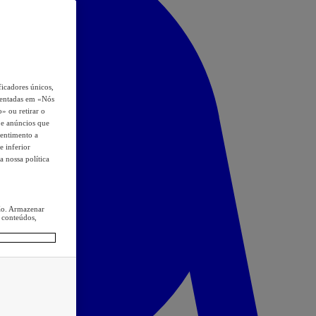
icadores únicos,
esentadas em «Nós
o» ou retirar o
s e anúncios que
sentimento a
e inferior
a nossa política
ção. Armazenar
 conteúdos,