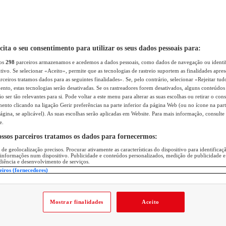
icita o seu consentimento para utilizar os seus dados pessoais para:
sos
298
parceiros armazenamos e acedemos a dados pessoais, como dados de navegação ou identif
itivo. Se selecionar «Aceito», permite que as tecnologias de rastreio suportem as finalidades apr
rceiros tratamos dados para as seguintes finalidades». Se, pelo contrário, selecionar «Rejeitar tud
ento, estas tecnologias serão desativadas. Se os rastreadores forem desativados, alguns conteúdo
 ser tão relevantes para si. Pode voltar a este menu para alterar as suas escolhas ou retirar o con
nto clicando na ligação Gerir preferências na parte inferior da página Web (ou no ícone na part
ágina, se aplicável). As suas escolhas serão aplicadas em Website. Para mais informação, consulte 
e.
ossos parceiros tratamos os dados para fornecermos:
 de geolocalização precisos. Procurar ativamente as características do dispositivo para identifica
 informações num dispositivo. Publicidade e conteúdos personalizados, medição de publicidade e
diência e desenvolvimento de serviços.
eiros (fornecedores)
Mostrar finalidades
Aceito