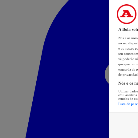
A Bola sol
Nós e os nos
no seu dispos
e os nossos pa
seu consentim
vê poderão não
qualquer mome
esquerda da p
de privacidad
Nós e os n
Utilizar dados
e/ou aceder a
estudos de au
Lista de parc