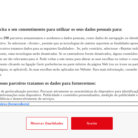
icita o seu consentimento para utilizar os seus dados pessoais para:
sos
298
parceiros armazenamos e acedemos a dados pessoais, como dados de navegação ou identif
itivo. Se selecionar «Aceito», permite que as tecnologias de rastreio suportem as finalidades apr
rceiros tratamos dados para as seguintes finalidades». Se, pelo contrário, selecionar «Rejeitar tud
ento, estas tecnologias serão desativadas. Se os rastreadores forem desativados, alguns conteúdo
 ser tão relevantes para si. Pode voltar a este menu para alterar as suas escolhas ou retirar o con
nto clicando na ligação Gerir preferências na parte inferior da página Web (ou no ícone na part
ágina, se aplicável). As suas escolhas serão aplicadas em Website. Para mais informação, consulte 
e.
ossos parceiros tratamos os dados para fornecermos:
 de geolocalização precisos. Procurar ativamente as características do dispositivo para identifica
 informações num dispositivo. Publicidade e conteúdos personalizados, medição de publicidade e
diência e desenvolvimento de serviços.
eiros (fornecedores)
Mostrar finalidades
Aceito