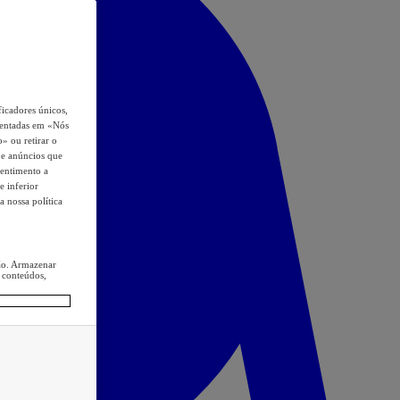
icadores únicos,
esentadas em «Nós
o» ou retirar o
s e anúncios que
sentimento a
e inferior
a nossa política
ção. Armazenar
 conteúdos,