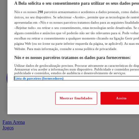
A Bola solicita o seu consentimento para utilizar os seus dados pes
Nós e os nossos
298
parceiros armazenamos e acedemos a dados pessoais, como dados 
únicos, no seu dispositivo. Se selecionar «Aceito», permite que as tecnologias de rastre
apresentadas em «Nós e os nossos parceiros tratamos dados para as seguintes finalidades
«Rejeitar tudo» ou retirar o seu consentimento, estas tecnologias serão desativadas. Se 
alguns conteúdos e anúncios que vê poderão não ser tão relevantes para si. Pode voltar 
escolhas ou retirar o consentimento a qualquer momento clicando na ligação Gerir prefe
página Web (ou no ícone na parte inferior esquerda da página, se aplicável). As suas e
Website. Para mais informação, consulte a nossa política de privacidade.
Nós e os nossos parceiros tratamos os dados para fornecermos:
Utilizar dados de geolocalização precisos. Procurar ativamente as características do disp
Armazenar e/ou aceder a informações num dispositivo. Publicidade e conteúdos perso
publicidade e conteúdos, estudos de audiência e desenvolvimento de serviços.
Lista de parceiros (fornecedores)
Mostrar finalidades
Aceito
Fans Arena
Jogos