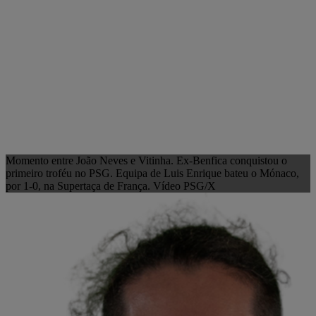
Momento entre João Neves e Vitinha. Ex-Benfica conquistou o
primeiro troféu no PSG. Equipa de Luis Enrique bateu o Mónaco,
por 1-0, na Supertaça de França. Vídeo PSG/X