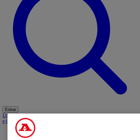
Entrar
Últimas
Mercado
Opinião
iGaming Hub
A BOLA SUGERE
Barba
e Cabelo