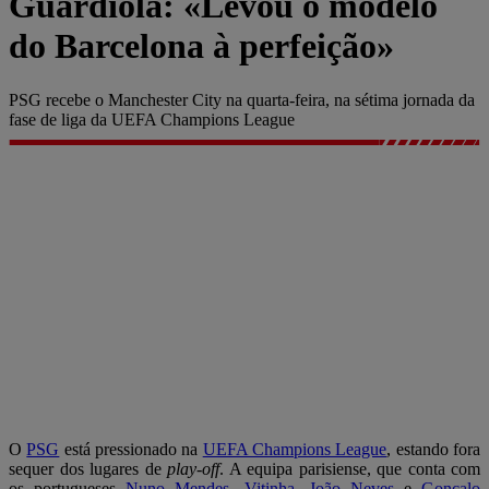
Guardiola: «Levou o modelo
do Barcelona à perfeição»
PSG recebe o Manchester City na quarta-feira, na sétima jornada da
fase de liga da UEFA Champions League
O
PSG
está pressionado na
UEFA Champions League
, estando fora
sequer dos lugares de
play-off
. A equipa parisiense, que conta com
os portugueses
Nuno Mendes
,
Vitinha
,
João Neves
e
Gonçalo