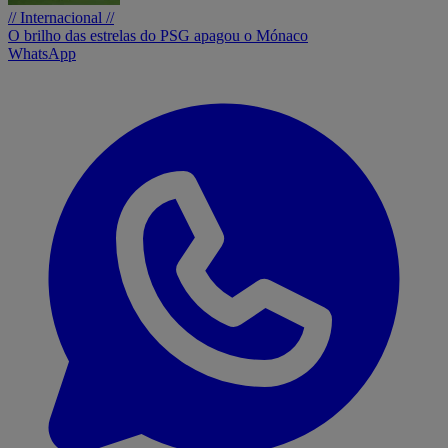
// Internacional //
O brilho das estrelas do PSG apagou o Mónaco
WhatsApp