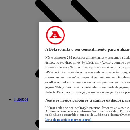
A Bola solicita o seu consentimento para utilizar
Nós e os nossos
298
parceiros armazenamos e acedemos a dados
únicos, no seu dispositivo. Se selecionar «Aceito», permite que 
apresentadas em «Nós e os nossos parceiros tratamos dados para 
«Rejeitar tudo» ou retirar o seu consentimento, estas tecnologia
alguns conteúdos e anúncios que vê poderão não ser tão relevant
escolhas ou retirar o consentimento a qualquer momento clicand
página Web (ou no ícone na parte inferior esquerda da página, s
Website. Para mais informação, consulte a nossa política de pri
Futebol
Nós e os nossos parceiros tratamos os dados par
Utilizar dados de geolocalização precisos. Procurar ativamente a
Armazenar e/ou aceder a informações num dispositivo. Publici
publicidade e conteúdos, estudos de audiência e desenvolvimen
Lista de parceiros (fornecedores)