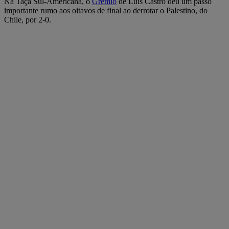
Na Taça Sul-Americana, o
Grêmio
de Luís Castro deu um passo
importante rumo aos oitavos de final ao derrotar o Palestino, do
Chile, por 2-0.