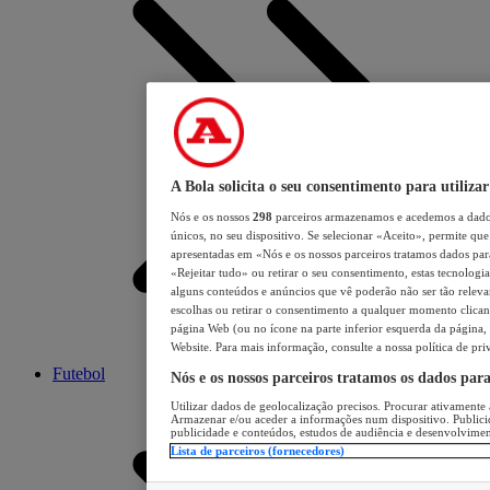
A Bola solicita o seu consentimento para utilizar
Nós e os nossos
298
parceiros armazenamos e acedemos a dados
únicos, no seu dispositivo. Se selecionar «Aceito», permite que 
apresentadas em «Nós e os nossos parceiros tratamos dados para 
«Rejeitar tudo» ou retirar o seu consentimento, estas tecnologia
alguns conteúdos e anúncios que vê poderão não ser tão relevant
escolhas ou retirar o consentimento a qualquer momento clicand
página Web (ou no ícone na parte inferior esquerda da página, s
Website. Para mais informação, consulte a nossa política de pri
Futebol
Nós e os nossos parceiros tratamos os dados par
Utilizar dados de geolocalização precisos. Procurar ativamente a
Armazenar e/ou aceder a informações num dispositivo. Publici
publicidade e conteúdos, estudos de audiência e desenvolvimen
Lista de parceiros (fornecedores)