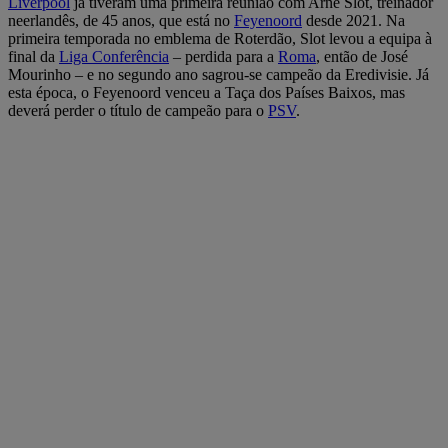
Liverpool
já tiveram uma primeira reunião com Arne Slot, treinador
neerlandês, de 45 anos, que está no
Feyenoord
desde 2021. Na
primeira temporada no emblema de Roterdão, Slot levou a equipa à
final da
Liga Conferência
– perdida para a
Roma
, então de José
Mourinho – e no segundo ano sagrou-se campeão da Eredivisie. Já
esta época, o Feyenoord venceu a Taça dos Países Baixos, mas
deverá perder o título de campeão para o
PSV
.