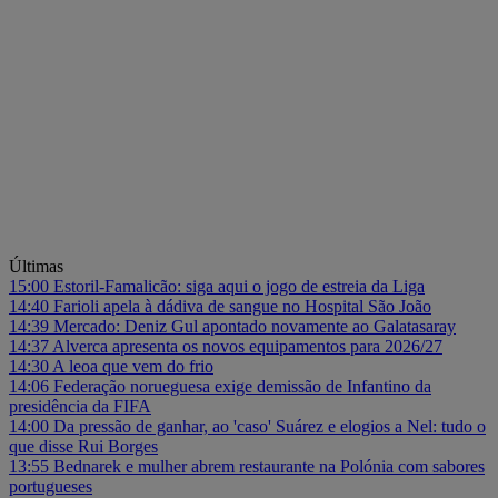
Últimas
15:00
Estoril-Famalicão: siga aqui o jogo de estreia da Liga
14:40
Farioli apela à dádiva de sangue no Hospital São João
14:39
Mercado: Deniz Gul apontado novamente ao Galatasaray
14:37
Alverca apresenta os novos equipamentos para 2026/27
14:30
A leoa que vem do frio
14:06
Federação norueguesa exige demissão de Infantino da
presidência da FIFA
14:00
Da pressão de ganhar, ao 'caso' Suárez e elogios a Nel: tudo o
que disse Rui Borges
13:55
Bednarek e mulher abrem restaurante na Polónia com sabores
portugueses