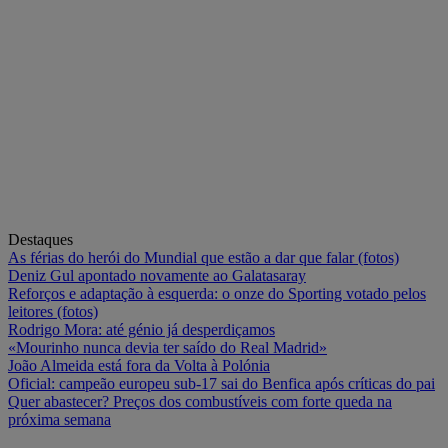
Destaques
As férias do herói do Mundial que estão a dar que falar (fotos)
Deniz Gul apontado novamente ao Galatasaray
Reforços e adaptação à esquerda: o onze do Sporting votado pelos
leitores (fotos)
Rodrigo Mora: até génio já desperdiçamos
«Mourinho nunca devia ter saído do Real Madrid»
João Almeida está fora da Volta à Polónia
Oficial: campeão europeu sub-17 sai do Benfica após críticas do pai
Quer abastecer? Preços dos combustíveis com forte queda na
próxima semana