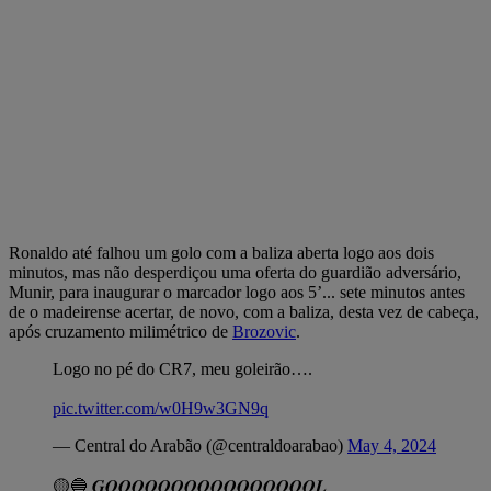
Ronaldo até falhou um golo com a baliza aberta logo aos dois
minutos, mas não desperdiçou uma oferta do guardião adversário,
Munir, para inaugurar o marcador logo aos 5’... sete minutos antes
de o madeirense acertar, de novo, com a baliza, desta vez de cabeça,
após cruzamento milimétrico de
Brozovic
.
Logo no pé do CR7, meu goleirão….
pic.twitter.com/w0H9w3GN9q
— Central do Arabão (@centraldoarabao)
May 4, 2024
🟡🔵 𝑮𝑶𝑶𝑶𝑶𝑶𝑶𝑶𝑶𝑶𝑶𝑶𝑶𝑶𝑶𝑶𝑶𝑳