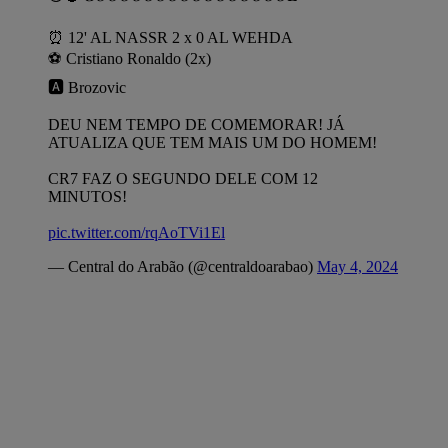
⏰️ 12' AL NASSR 2 x 0 AL WEHDA
⚽️ Cristiano Ronaldo (2x)
🅰️ Brozovic
DEU NEM TEMPO DE COMEMORAR! JÁ
ATUALIZA QUE TEM MAIS UM DO HOMEM!
CR7 FAZ O SEGUNDO DELE COM 12
MINUTOS!
pic.twitter.com/rqAoTVi1El
— Central do Arabão (@centraldoarabao)
May 4, 2024