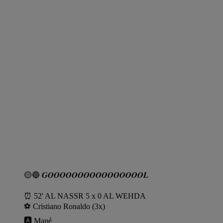
🟡🔵 𝑮𝑶𝑶𝑶𝑶𝑶𝑶𝑶𝑶𝑶𝑶𝑶𝑶𝑶𝑶𝑶𝑶𝑳
⏰️ 52' AL NASSR 5 x 0 AL WEHDA
⚽️ Cristiano Ronaldo (3x)
🅰️ Mané