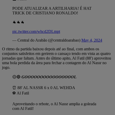
PODE ATUALIZAR A ARTILHARIA! É HAT
TRICK DE CRISTIANO RONALDO!
🐐🐐🐐
pic.twitter.com/whcd2DLmpt
— Central do Arabão (@centraldoarabao)
May 4, 2024
O ritmo da partida baixou depois até ao final, com ambos os
conjuntos satisfeitos em gerirem o cansaço tendo em vista as quatro
jornadas que faltam. Antes do último apito, Al Fatil (88') aproveitou
uma bola perdida da área para fechar a contagem do Al Nassr no
jogo.
🟡🔵 𝑮𝑶𝑶𝑶𝑶𝑶𝑶𝑶𝑶𝑶𝑶𝑶𝑶𝑶𝑶𝑶𝑶𝑳
⏰️ 88' AL NASSR 6 x 0 AL WEHDA
⚽️ Al Fatil
Aproveitando o rebote, o Al Nassr amplia a goleada
com Al Fatil!