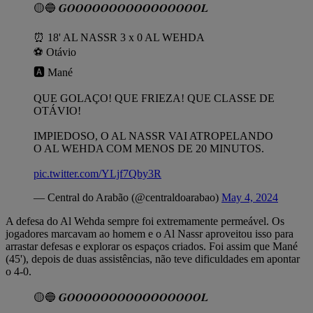
🟡🔵 𝑮𝑶𝑶𝑶𝑶𝑶𝑶𝑶𝑶𝑶𝑶𝑶𝑶𝑶𝑶𝑶𝑶𝑳
⏰️ 18' AL NASSR 3 x 0 AL WEHDA
⚽️ Otávio
🅰️ Mané
QUE GOLAÇO! QUE FRIEZA! QUE CLASSE DE
OTÁVIO!
IMPIEDOSO, O AL NASSR VAI ATROPELANDO
O AL WEHDA COM MENOS DE 20 MINUTOS.
pic.twitter.com/YLjf7Qby3R
— Central do Arabão (@centraldoarabao)
May 4, 2024
A defesa do Al Wehda sempre foi extremamente permeável. Os
jogadores marcavam ao homem e o Al Nassr aproveitou isso para
arrastar defesas e explorar os espaços criados. Foi assim que Mané
(45'), depois de duas assistências, não teve dificuldades em apontar
o 4-0.
🟡🔵 𝑮𝑶𝑶𝑶𝑶𝑶𝑶𝑶𝑶𝑶𝑶𝑶𝑶𝑶𝑶𝑶𝑶𝑳