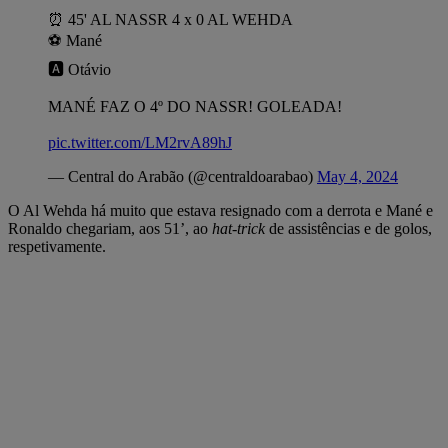
⏰️ 45' AL NASSR 4 x 0 AL WEHDA
⚽️ Mané
🅰️ Otávio
MANÉ FAZ O 4º DO NASSR! GOLEADA!
pic.twitter.com/LM2rvA89hJ
— Central do Arabão (@centraldoarabao)
May 4, 2024
O Al Wehda há muito que estava resignado com a derrota e Mané e
Ronaldo chegariam, aos 51’, ao
hat-trick
de assistências e de golos,
respetivamente.