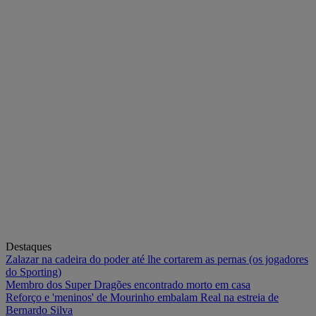
Destaques
Zalazar na cadeira do poder até lhe cortarem as pernas (os jogadores
do Sporting)
Membro dos Super Dragões encontrado morto em casa
Reforço e 'meninos' de Mourinho embalam Real na estreia de
Bernardo Silva