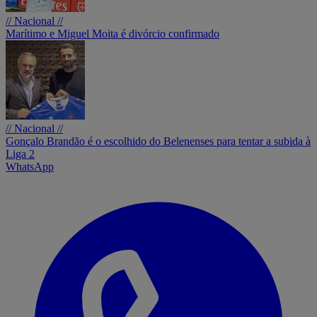
// Nacional //
Marítimo e Miguel Moita é divórcio confirmado
// Nacional //
Gonçalo Brandão é o escolhido do Belenenses para tentar a subida à
Liga 2
WhatsApp