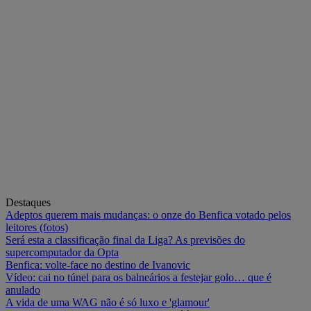
Destaques
Adeptos querem mais mudanças: o onze do Benfica votado pelos
leitores (fotos)
Será esta a classificação final da Liga? As previsões do
supercomputador da Opta
Benfica: volte-face no destino de Ivanovic
Vídeo: cai no túnel para os balneários a festejar golo… que é
anulado
A vida de uma WAG não é só luxo e 'glamour'