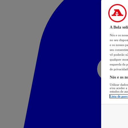
A Bola sol
Nós e os nos
no seu dispos
e os nossos pa
seu consentim
vê poderão não
qualquer mome
esquerda da p
de privacidad
Nós e os n
Utilizar dados
e/ou aceder a
estudos de au
Lista de parc