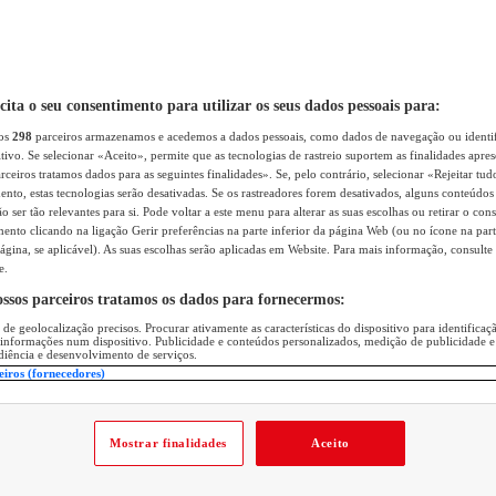
icita o seu consentimento para utilizar os seus dados pessoais para:
sos
298
parceiros armazenamos e acedemos a dados pessoais, como dados de navegação ou identif
itivo. Se selecionar «Aceito», permite que as tecnologias de rastreio suportem as finalidades apr
rceiros tratamos dados para as seguintes finalidades». Se, pelo contrário, selecionar «Rejeitar tud
ento, estas tecnologias serão desativadas. Se os rastreadores forem desativados, alguns conteúdo
 ser tão relevantes para si. Pode voltar a este menu para alterar as suas escolhas ou retirar o con
nto clicando na ligação Gerir preferências na parte inferior da página Web (ou no ícone na part
ágina, se aplicável). As suas escolhas serão aplicadas em Website. Para mais informação, consulte 
e.
ossos parceiros tratamos os dados para fornecermos:
 de geolocalização precisos. Procurar ativamente as características do dispositivo para identifica
 informações num dispositivo. Publicidade e conteúdos personalizados, medição de publicidade e
diência e desenvolvimento de serviços.
eiros (fornecedores)
Mostrar finalidades
Aceito