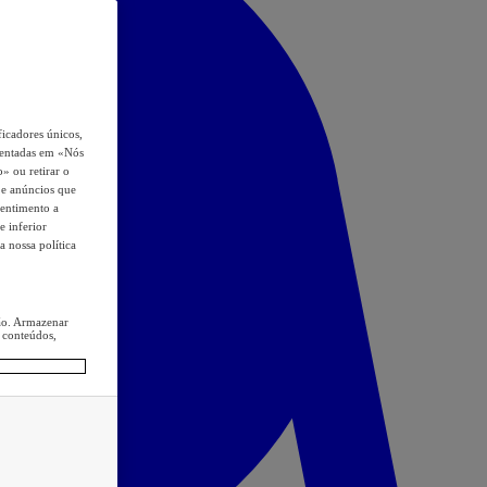
icadores únicos,
esentadas em «Nós
o» ou retirar o
s e anúncios que
sentimento a
e inferior
a nossa política
ção. Armazenar
 conteúdos,