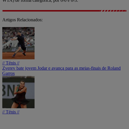
WTA) de forma categórica, por 6-0 e 6-3.
Artigos Relacionados:
// Ténis //
Zverev bate jovem Jodar e avança para as meias-finais de Roland
Garros
// Ténis //