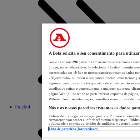
A Bola solicita o seu consentimento para utilizar
Nós e os nossos
298
parceiros armazenamos e acedemos a dados
únicos, no seu dispositivo. Se selecionar «Aceito», permite que 
apresentadas em «Nós e os nossos parceiros tratamos dados para 
«Rejeitar tudo» ou retirar o seu consentimento, estas tecnologia
alguns conteúdos e anúncios que vê poderão não ser tão relevant
escolhas ou retirar o consentimento a qualquer momento clicand
página Web (ou no ícone na parte inferior esquerda da página, s
Website. Para mais informação, consulte a nossa política de pri
Futebol
Nós e os nossos parceiros tratamos os dados par
Utilizar dados de geolocalização precisos. Procurar ativamente a
Armazenar e/ou aceder a informações num dispositivo. Publici
publicidade e conteúdos, estudos de audiência e desenvolvimen
Lista de parceiros (fornecedores)