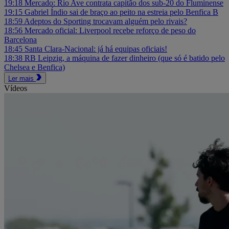
19:18
Mercado: Rio Ave contrata capitão dos sub-20 do Fluminense
19:15
Gabriel Índio sai de braço ao peito na estreia pelo Benfica B
18:59
Adeptos do Sporting trocavam alguém pelo rivais?
18:56
Mercado oficial: Liverpool recebe reforço de peso do
Barcelona
18:45
Santa Clara-Nacional: já há equipas oficiais!
18:38
RB Leipzig, a máquina de fazer dinheiro (que só é batido pelo
Chelsea e Benfica)
Ler mais
Vídeos