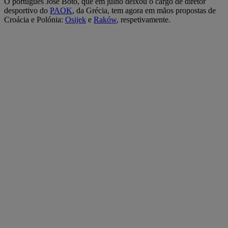
O português José Boto, que em julho deixou o cargo de diretor
desportivo do
PAOK
, da Grécia, tem agora em mãos propostas de
Croácia e Polónia:
Osijek
e
Raków
, respetivamente.