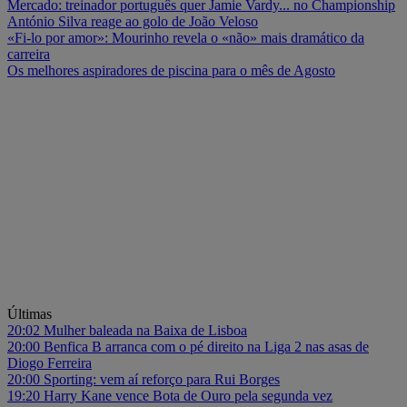
Mercado: treinador português quer Jamie Vardy... no Championship
António Silva reage ao golo de João Veloso
«Fi-lo por amor»: Mourinho revela o «não» mais dramático da
carreira
Os melhores aspiradores de piscina para o mês de Agosto
Últimas
20:02
Mulher baleada na Baixa de Lisboa
20:00
Benfica B arranca com o pé direito na Liga 2 nas asas de
Diogo Ferreira
20:00
Sporting: vem aí reforço para Rui Borges
19:20
Harry Kane vence Bota de Ouro pela segunda vez