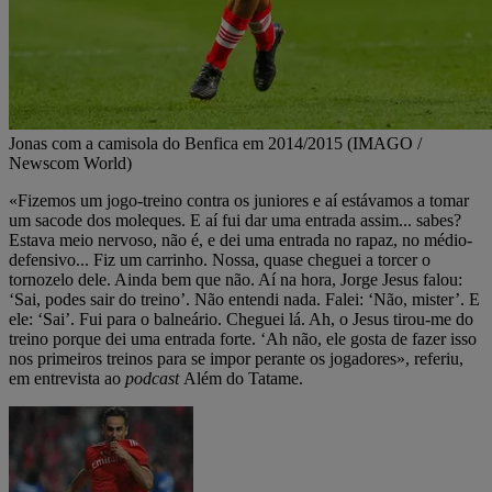
Jonas com a camisola do Benfica em 2014/2015 (IMAGO /
Newscom World)
«Fizemos um jogo-treino contra os juniores e aí estávamos a tomar
um sacode dos moleques. E aí fui dar uma entrada assim... sabes?
Estava meio nervoso, não é, e dei uma entrada no rapaz, no médio-
defensivo... Fiz um carrinho. Nossa, quase cheguei a torcer o
tornozelo dele. Ainda bem que não. Aí na hora, Jorge Jesus falou:
‘Sai, podes sair do treino’. Não entendi nada. Falei: ‘Não, mister’. E
ele: ‘Sai’. Fui para o balneário. Cheguei lá. Ah, o Jesus tirou-me do
treino porque dei uma entrada forte. ‘Ah não, ele gosta de fazer isso
nos primeiros treinos para se impor perante os jogadores», referiu,
em entrevista ao
podcast
Além do Tatame.