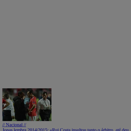
// Nacional //
Jonas lembra 2014/2015: «Rui Costa insultou tanto o árbitro, até deu