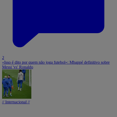
2
«Isso é dito por quem não joga futebol»: Mbappé definitivo sobre
Messi 'vs' Ronaldo
// Internacional //