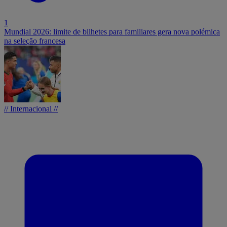
1
Mundial 2026: limite de bilhetes para familiares gera nova polémica
na seleção francesa
// Internacional //