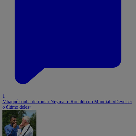
1
Mbappé sonha defrontar Neymar e Ronaldo no Mundial: «Deve ser
o último deles»