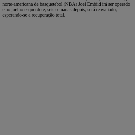
norte-americana de basquetebol (NBA) Joel Embiid irá ser operado
e ao joelho esquerdo e, seis semanas depois, será reavaliado,
esperando-se a recuperação total.