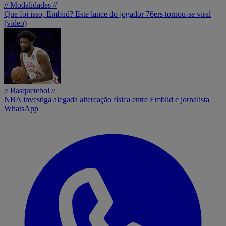
// Modalidades //
Que foi isso, Embiid? Este lance do jogador 76ers tornou-se viral
(vídeo)
// Basquetebol //
NBA investiga alegada altercação física entre Embiid e jornalista
WhatsApp