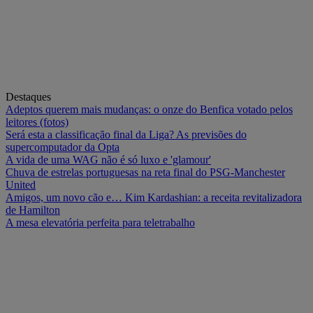
Destaques
Adeptos querem mais mudanças: o onze do Benfica votado pelos
leitores (fotos)
Será esta a classificação final da Liga? As previsões do
supercomputador da Opta
A vida de uma WAG não é só luxo e 'glamour'
Chuva de estrelas portuguesas na reta final do PSG-Manchester
United
Amigos, um novo cão e… Kim Kardashian: a receita revitalizadora
de Hamilton
A mesa elevatória perfeita para teletrabalho