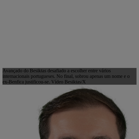
Avançado do Besiktas desafiado a escolher entre vários
internacionais portugueses. No final, sobrou apenas um nome e o
ex-Benfica justificou-se. Vídeo Besiktas/X