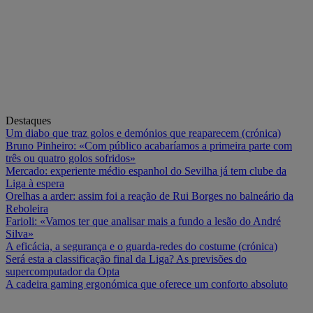
Destaques
Um diabo que traz golos e demónios que reaparecem (crónica)
Bruno Pinheiro: «Com público acabaríamos a primeira parte com
três ou quatro golos sofridos»
Mercado: experiente médio espanhol do Sevilha já tem clube da
Liga à espera
Orelhas a arder: assim foi a reação de Rui Borges no balneário da
Reboleira
Farioli: «Vamos ter que analisar mais a fundo a lesão do André
Silva»
A eficácia, a segurança e o guarda-redes do costume (crónica)
Será esta a classificação final da Liga? As previsões do
supercomputador da Opta
A cadeira gaming ergonómica que oferece um conforto absoluto