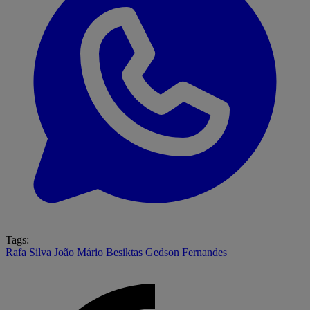
Tags:
Rafa Silva
João Mário
Besiktas
Gedson Fernandes