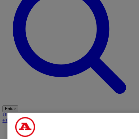
Entrar
Últimas
Mercado
Opinião
iGaming Hub
A BOLA SUGERE
Barba
e Cabelo