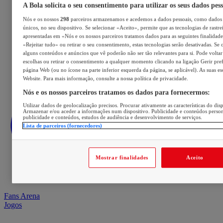
A Bola solicita o seu consentimento para utilizar os seus dados pes
Nós e os nossos
298
parceiros armazenamos e acedemos a dados pessoais, como dados 
únicos, no seu dispositivo. Se selecionar «Aceito», permite que as tecnologias de rastre
apresentadas em «Nós e os nossos parceiros tratamos dados para as seguintes finalidades
«Rejeitar tudo» ou retirar o seu consentimento, estas tecnologias serão desativadas. Se 
alguns conteúdos e anúncios que vê poderão não ser tão relevantes para si. Pode voltar 
escolhas ou retirar o consentimento a qualquer momento clicando na ligação Gerir prefe
página Web (ou no ícone na parte inferior esquerda da página, se aplicável). As suas e
Website. Para mais informação, consulte a nossa política de privacidade.
Nós e os nossos parceiros tratamos os dados para fornecermos:
Utilizar dados de geolocalização precisos. Procurar ativamente as características do disp
Armazenar e/ou aceder a informações num dispositivo. Publicidade e conteúdos perso
publicidade e conteúdos, estudos de audiência e desenvolvimento de serviços.
Lista de parceiros (fornecedores)
Mostrar finalidades
Aceito
Fans Arena
Jogos