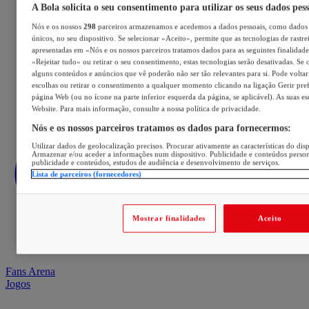
A Bola solicita o seu consentimento para utilizar os seus dados pes
Nós e os nossos
298
parceiros armazenamos e acedemos a dados pessoais, como dados 
únicos, no seu dispositivo. Se selecionar «Aceito», permite que as tecnologias de rastre
apresentadas em «Nós e os nossos parceiros tratamos dados para as seguintes finalidades
«Rejeitar tudo» ou retirar o seu consentimento, estas tecnologias serão desativadas. Se 
alguns conteúdos e anúncios que vê poderão não ser tão relevantes para si. Pode voltar 
escolhas ou retirar o consentimento a qualquer momento clicando na ligação Gerir prefe
página Web (ou no ícone na parte inferior esquerda da página, se aplicável). As suas e
Website. Para mais informação, consulte a nossa política de privacidade.
Nós e os nossos parceiros tratamos os dados para fornecermos:
Utilizar dados de geolocalização precisos. Procurar ativamente as características do disp
Armazenar e/ou aceder a informações num dispositivo. Publicidade e conteúdos perso
publicidade e conteúdos, estudos de audiência e desenvolvimento de serviços.
Lista de parceiros (fornecedores)
Mostrar finalidades
Aceito
Fans Arena
Jogos