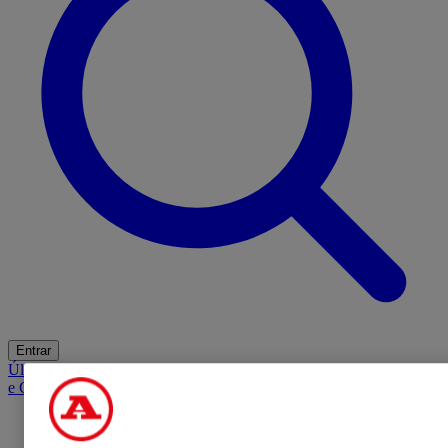
Entrar
Últimas
Mercado
Opinião
iGaming Hub
A BOLA SUGERE
Barba
e Cabelo