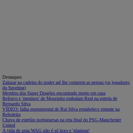
Destaques
Zalazar na cadeira do poder até lhe cortarem as pernas (os jogadores
do Sporting)
Membro dos Super Dragões encontrado morto em casa
Reforço e 'meninos' de Mourinho embalam Real na estreia de
Bernardo Silva
VÍDEO: falha monumental de Rui Silva restabelece empate na
Reboleira
Chuva de estrelas portuguesas na reta final do PSG-Manchester
United
A vida de uma WAG não é só luxo e 'glamour'