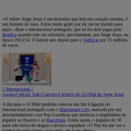
«O míster Jorge Jesus é um treinador que tem um coração enorme, é
um homem de ouro. Estou muito grato por ele me ter trazido para
aqui», disse o internacional português, que só fez dois jogos pelo
Benfica
quando este era orientado, precisamente, por Jorge Jesus, na
época 2013/14. O lateral saiu depois para o
Valência
por 15 milhões
de euros.
// Internacional //
Agora é oficial: João Cancelo é reforço do Al Hilal de Jorge Jesus
A ida para o Al Hilal também colocou um fim à ligação do
internacional português com o
Manchester City
, marcada por um
desentendimento com Pep Guardiola que motivou o empréstimo do
jogador ao Bayern e ao
Barcelona
. Ainda assim, o jogador de 30
anos não deixa de elogiar o técnico espanhol: «O Pep fez-me ver o
futebol de outra forma, para mim, ele é um génio.»