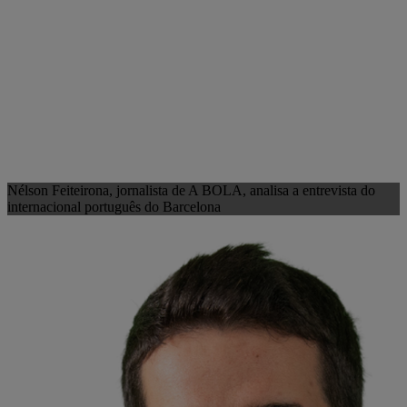
Nélson Feiteirona, jornalista de A BOLA, analisa a entrevista do
internacional português do Barcelona