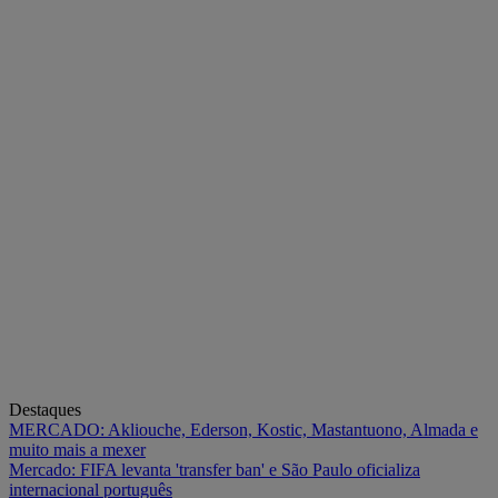
Destaques
MERCADO: Akliouche, Ederson, Kostic, Mastantuono, Almada e
muito mais a mexer
Mercado: FIFA levanta 'transfer ban' e São Paulo oficializa
internacional português