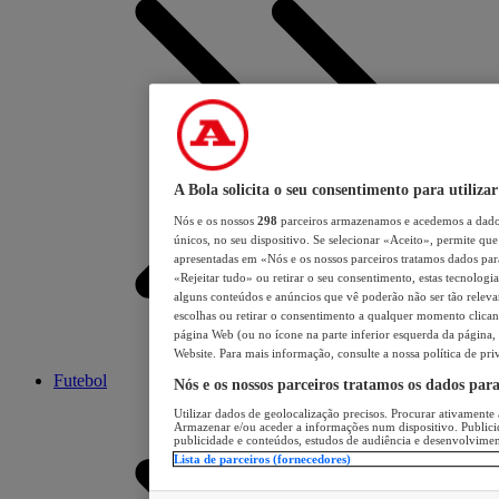
A Bola solicita o seu consentimento para utilizar
Nós e os nossos
298
parceiros armazenamos e acedemos a dados
únicos, no seu dispositivo. Se selecionar «Aceito», permite que 
apresentadas em «Nós e os nossos parceiros tratamos dados para 
«Rejeitar tudo» ou retirar o seu consentimento, estas tecnologia
alguns conteúdos e anúncios que vê poderão não ser tão relevant
escolhas ou retirar o consentimento a qualquer momento clicand
página Web (ou no ícone na parte inferior esquerda da página, s
Website. Para mais informação, consulte a nossa política de pri
Futebol
Nós e os nossos parceiros tratamos os dados par
Utilizar dados de geolocalização precisos. Procurar ativamente a
Armazenar e/ou aceder a informações num dispositivo. Publici
publicidade e conteúdos, estudos de audiência e desenvolvimen
Lista de parceiros (fornecedores)