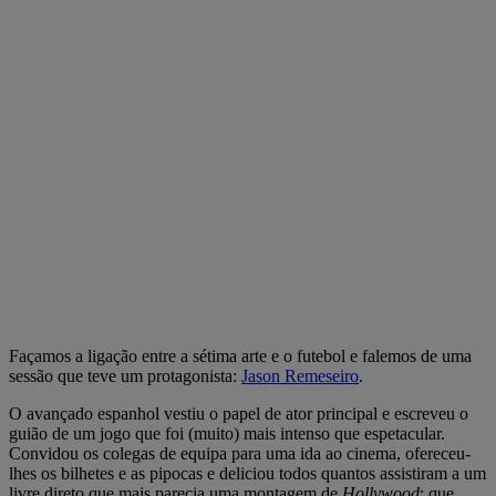
Façamos a ligação entre a sétima arte e o futebol e falemos de uma
sessão que teve um protagonista:
Jason Remeseiro
.
O avançado espanhol vestiu o papel de ator principal e escreveu o
guião de um jogo que foi (muito) mais intenso que espetacular.
Convidou os colegas de equipa para uma ida ao cinema, ofereceu-
lhes os bilhetes e as pipocas e deliciou todos quantos assistiram a um
livre direto que mais parecia uma montagem de
Hollywood
: que